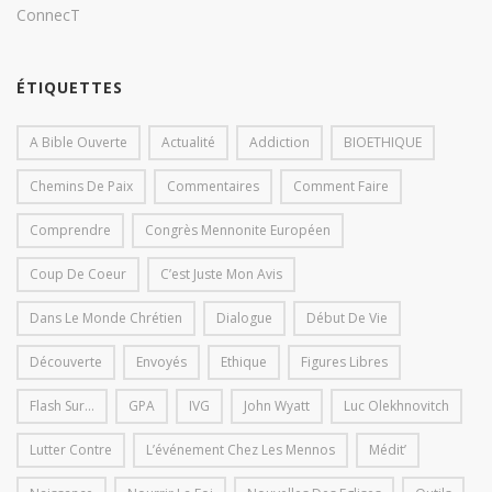
ConnecT
ÉTIQUETTES
A Bible Ouverte
Actualité
Addiction
BIOETHIQUE
Chemins De Paix
Commentaires
Comment Faire
Comprendre
Congrès Mennonite Européen
Coup De Coeur
C’est Juste Mon Avis
Dans Le Monde Chrétien
Dialogue
Début De Vie
Découverte
Envoyés
Ethique
Figures Libres
Flash Sur...
GPA
IVG
John Wyatt
Luc Olekhnovitch
Lutter Contre
L’événement Chez Les Mennos
Médit’