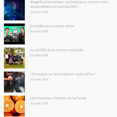
Magnifica Humanitas : un texte pour nourrir notre
discernement concernant l’IA ?
20 juillet 2026
Connaître pour mieux aimer
20 juillet 2026
Au souffle de la mission mondiale
20 juillet 2026
🌕Pourquoi se faire baptiser aujourd’hui ?
20 juillet 2026
Les nouveaux chemins de la Parole
20 juillet 2026