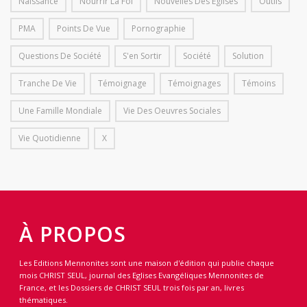
Naissance
Nourrir La Foi
Nouvelles Des Eglises
Outils
PMA
Points De Vue
Pornographie
Questions De Société
S'en Sortir
Société
Solution
Tranche De Vie
Témoignage
Témoignages
Témoins
Une Famille Mondiale
Vie Des Oeuvres Sociales
Vie Quotidienne
X
À PROPOS
Les Editions Mennonites sont une maison d'édition qui publie chaque
mois CHRIST SEUL, journal des Eglises Evangéliques Mennonites de
France, et les Dossiers de CHRIST SEUL trois fois par an, livres
thématiques.