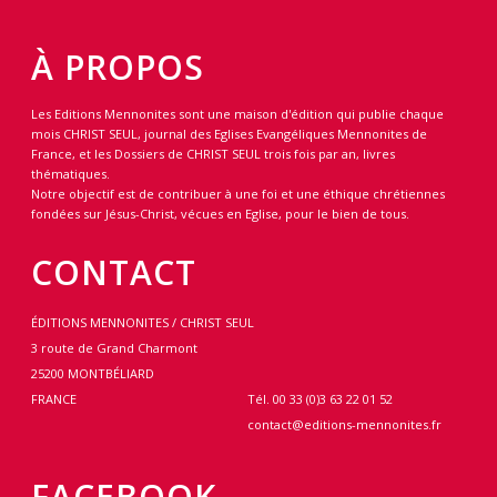
À PROPOS
Les Editions Mennonites sont une maison d'édition qui publie chaque
mois CHRIST SEUL, journal des Eglises Evangéliques Mennonites de
France, et les Dossiers de CHRIST SEUL trois fois par an, livres
thématiques.
Notre objectif est de contribuer à une foi et une éthique chrétiennes
fondées sur Jésus-Christ, vécues en Eglise, pour le bien de tous.
CONTACT
ÉDITIONS MENNONITES / CHRIST SEUL
3 route de Grand Charmont
25200 MONTBÉLIARD
FRANCE
Tél. 00 33 (0)3 63 22 01 52
contact@editions-mennonites.fr
FACEBOOK