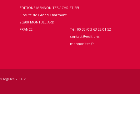
ÉDITIONS MENNONITES / CHRIST SEUL
3 route de Grand Charmont
25200 MONTBÉLIARD
e
FRANCE
Tél. 00 33 (0)3 63 22 01 52
contact@editions-
mennonites.fr
s légales
-
CGV