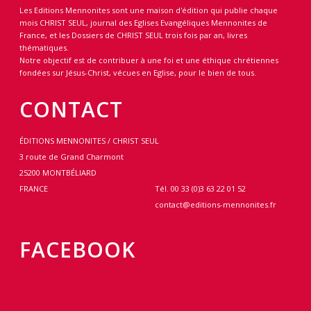
Les Editions Mennonites sont une maison d'édition qui publie chaque
mois CHRIST SEUL, journal des Eglises Evangéliques Mennonites de
France, et les Dossiers de CHRIST SEUL trois fois par an, livres
thématiques.
Notre objectif est de contribuer à une foi et une éthique chrétiennes
fondées sur Jésus-Christ, vécues en Eglise, pour le bien de tous.
CONTACT
ÉDITIONS MENNONITES / CHRIST SEUL
3 route de Grand Charmont
25200 MONTBÉLIARD
FRANCE
Tél. 00 33 (0)3 63 22 01 52
contact@editions-mennonites.fr
FACEBOOK