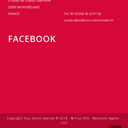
3 route de Grand Charmont
25200 MONTBÉLIARD
FRANCE
Tél. 00 33 (0)3 63 22 01 52
contact@editions-mennonites.fr
FACEBOOK
Copyright Tous droits réservés © 2018 -
Flux RSS
-
Mentions légales
-
CGV