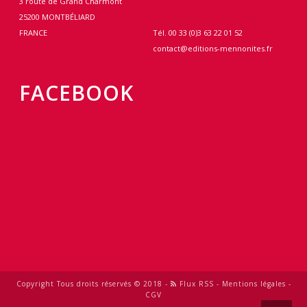
3 route de Grand Charmont
25200 MONTBÉLIARD
FRANCE
Tél. 00 33 (0)3 63 22 01 52
contact@editions-mennonites.fr
FACEBOOK
Copyright Tous droits réservés © 2018 -
Flux RSS
-
Mentions légales
-
CGV