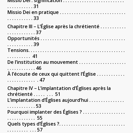
Missio Dei : signification . . . . . . . . . . . . . . . . . . . . . . . . . .
. . . . . . . . . . . 31
Missio Dei en pratique . . . . . . . . . . . . . . . . . . . . . . . . . . . .
. . . . . . . . . . . 33
Chapitre III – L’Église après la chrétienté . . . . . . . . . . .
. . . . . . . . . . . . 37
Opportunités . . . . . . . . . . . . . . . . . . . . . . . . . . . . . . . . . . . .
. . . . . . . . . . . 39
Tensions. . . . . . . . . . . . . . . . . . . . . . . . . . . . . . . . . . . . . . . . .
. . . . . . . . . . 41
De l’institution au mouvement . . . . . . . . . . . . . . . . . . . .
. . . . . . . . . . . . 46
À l’écoute de ceux qui quittent l’Église . . . . . . . . . . . .
. . . . . . . . . . . . . 47
Chapitre IV – L’implantation d’Églises après la
chrétienté . . . . . . . . 51
L’implantation d’Églises aujourd’hui . . . . . . . . . . . . . . .
. . . . . . . . . . . . 53
Pourquoi implanter des Églises ? . . . . . . . . . . . . . . . . . .
. . . . . . . . . . . . 55
Quels types d’Églises ?. . . . . . . . . . . . . . . . . . . . . . . . . . . .
. . . . . . . . . . . . 57