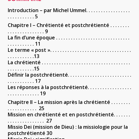
Introduction – par Michel Ummel. . . . . . . . . . . . . . . . . .
. . . . . . . . . . . 5
Chapitre I – Chrétienté et postchrétienté . . . . . . . .
. . . . . . . . . . . . . . . 9
La fin d’une époque . . . . . . . . . . . . . . . . . . . . . . . . . . . . . .
. . . . . . . . . . . 11
Le terme « post ». . . . . . . . . . . . . . . . . . . . . . . . . . . . . . . . .
. . . . . . . . . . .13
La chrétienté . . . . . . . . . . . . . . . . . . . . . . . . . . . . . . . . . . . .
. . . . . . . . . . .15
Définir la postchrétienté. . . . . . . . . . . . . . . . . . . . . . . . . .
. . . . . . . . . . . 17
Les réponses à la postchrétienté. . . . . . . . . . . . . . . . . .
. . . . . . . . . . . . . 19
Chapitre II – La mission après la chrétienté . . . . . . . .
. . . . . . . . . . . . 25
Mission en chrétienté et en postchrétienté. . . . . . .
. . . . . . . . . . . . . . . 27
Missio Dei (mission de Dieu) : la missiologie pour la
postchrétienté 30