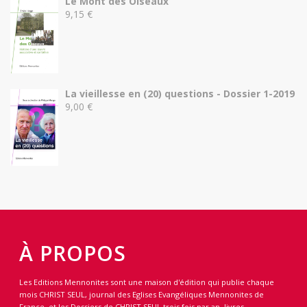
Le Mont des Oiseaux
9,15
€
La vieillesse en (20) questions - Dossier 1-2019
9,00
€
À PROPOS
Les Editions Mennonites sont une maison d'édition qui publie chaque
mois CHRIST SEUL, journal des Eglises Evangéliques Mennonites de
France, et les Dossiers de CHRIST SEUL trois fois par an, livres