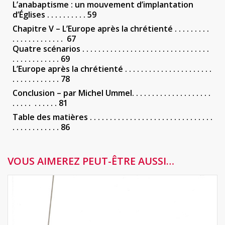
L’anabaptisme : un mouvement d’implantation
d’Églises . . . . . . . . . . 59
Chapitre V – L’Europe après la chrétienté . . . . . . . . .
. . . . . . . . . . . . . 67
Quatre scénarios . . . . . . . . . . . . . . . . . . . . . . . . . . . . . . . .
. . . . . . . . . . . . 69
L’Europe après la chrétienté . . . . . . . . . . . . . . . . . . . . . .
. . . . . . . . . . . . 78
Conclusion – par Michel Ummel. . . . . . . . . . . . . . . . . . . .
. . . . . . . . . . . 81
Table des matières . . . . . . . . . . . . . . . . . . . . . . . . . . . . . . .
. . . . . . . . . . . . 86
VOUS AIMEREZ PEUT-ÊTRE AUSSI…