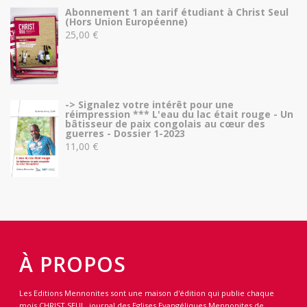
Abonnement 1 an tarif étudiant à Christ Seul
(Hors Union Européenne)
25,00
€
-> Signalez votre intérêt pour une
réimpression *** L'eau du lac était rouge - Un
bâtisseur de paix congolais au cœur des
guerres - Dossier 1-2023
11,00
€
À PROPOS
Les Editions Mennonites sont une maison d'édition qui publie chaque
mois CHRIST SEUL, journal des Eglises Evangéliques Mennonites de