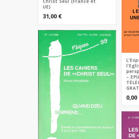
Christ Seul (France et
UE)
31,00
€
L’Es
l’Egl
persp
– EPU
TÉLÉ
GRA
0,00