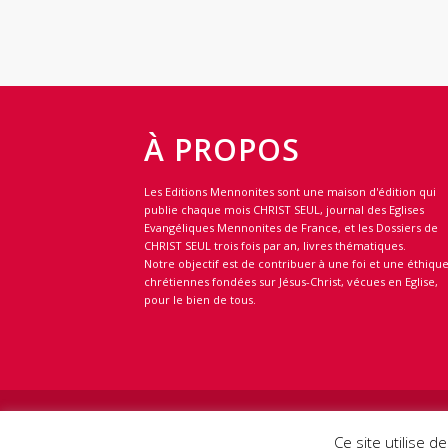
À PROPOS
Les Editions Mennonites sont une maison d'édition qui
publie chaque mois CHRIST SEUL, journal des Eglises
Evangéliques Mennonites de France, et les Dossiers de
CHRIST SEUL trois fois par an, livres thématiques.
Notre objectif est de contribuer à une foi et une éthiqu
chrétiennes fondées sur Jésus-Christ, vécues en Eglise,
pour le bien de tous.
Copyright Tous droits réservés © 2018 -
Flux RSS
-
Mention
Ce site utilise 