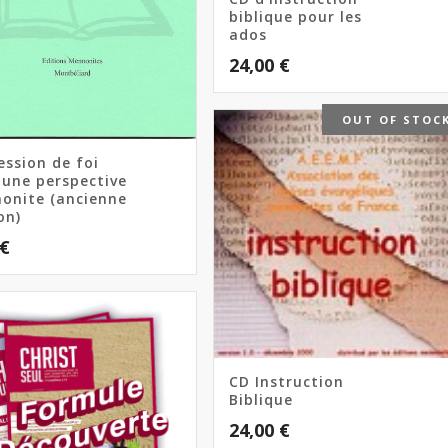
biblique pour les
ados
24,00
€
OUT OF STOC
ession de foi
 une perspective
onite (ancienne
on)
€
CD Instruction
Biblique
24,00
€