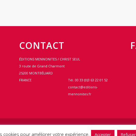
CONTACT
ÉDITIONS MENNONITES / CHRIST SEUL
3 route de Grand Charmont
25200 MONTBÉLIARD
e
FRANCE
Tél. 00 33 (0)3 63 22 01 52
contact@editions-
mennonites.fr
s légales
-
CGV
des cookies pour améliorer votre expérience.
Accepter
Refuser