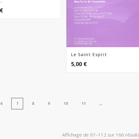
…
€
Le Saint Esprit
5,00
€
→
6
7
8
9
10
11
Affichage de 97–112 sur 166 résult