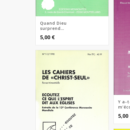
Quand Dieu
surprend…
5,00
€
Y a-t
m’éc
5,00