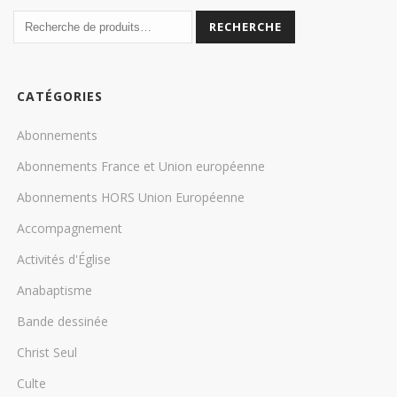
récent
RECHERCHE
au
plus
CATÉGORIES
ancien
Abonnements
Abonnements France et Union européenne
Abonnements HORS Union Européenne
Accompagnement
Activités d'Église
Anabaptisme
Bande dessinée
Christ Seul
Culte