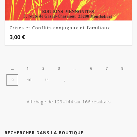
Crises et Conflits conjugaux et familiaux
3,00
€
←
1
2
3
…
6
7
8
→
9
10
11
Trié
Affichage de 129–144 sur 166 résultats
du
plus
RECHERCHER DANS LA BOUTIQUE