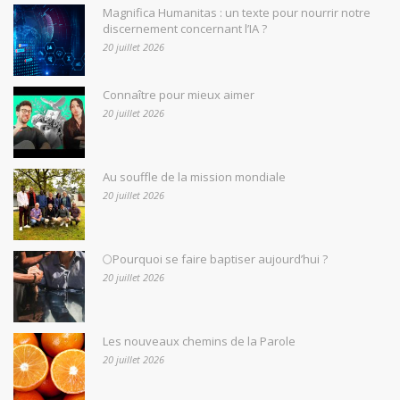
Magnifica Humanitas : un texte pour nourrir notre
discernement concernant l’IA ?
20 juillet 2026
Connaître pour mieux aimer
20 juillet 2026
Au souffle de la mission mondiale
20 juillet 2026
🌕Pourquoi se faire baptiser aujourd’hui ?
20 juillet 2026
Les nouveaux chemins de la Parole
20 juillet 2026