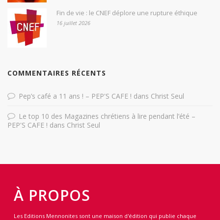
Fin de vie : le CNEF déplore une rupture éthique
16 juillet 2026
COMMENTAIRES RÉCENTS
Pep’s café a 11 ans ! – PEP'S CAFE !
dans
Christ Seul
Le top 10 des Magazines chrétiens à lire pendant l’été –
PEP'S CAFE !
dans
Christ Seul
À PROPOS
Les Editions Mennonites sont une maison d'édition qui publie chaque