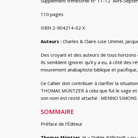
Supplément trimestriel N° 11-12 Avril-Sept
110 pages
ISBN 2-904214-02 X
Auteurs :
Charles & Claire-Lise Ummel, Jacq
Des croyant et des auteurs de tous horizons
Ils semblent ignorer qu’il y a eu, à côté des r
mouvement anabaptiste biblique et pacifique, 
Ce Cahier doit contribuer à clarifier la situa
THOMAS MÜNTZER à celui que fut le sage et c
son nom est resté attaché : MENNO SIMONS
SOMMAIRE
Préface de l’Éditeur
Thomas Müntzer,
le « Diable d’Allstedt » 