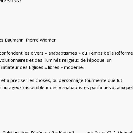
embre/1983
ues Baumann, Pierre Widmer
 confondent les divers « anabaptismes » du Temps de la Réforme
évolutionnaires et des illuminés religieux de l’époque, un
initiateur des Eglises « libres » moderne.
tion et à préciser les choses, du personnage tourmenté que fut
ourageux rassembleur des « anabaptistes pacifiques », auxquel
ou « Celui qui tient l’épée de Gédéon » ?
par Ch. et Cl.-L. Ummel