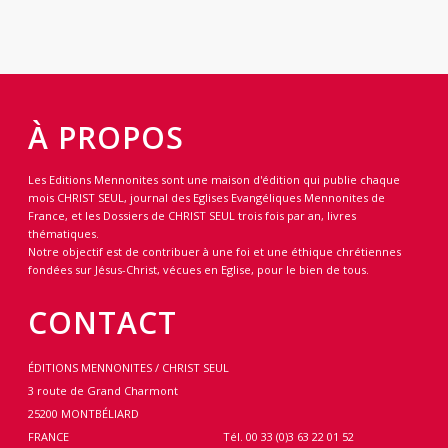
À PROPOS
Les Editions Mennonites sont une maison d'édition qui publie chaque
mois CHRIST SEUL, journal des Eglises Evangéliques Mennonites de
France, et les Dossiers de CHRIST SEUL trois fois par an, livres
thématiques.
Notre objectif est de contribuer à une foi et une éthique chrétiennes
fondées sur Jésus-Christ, vécues en Eglise, pour le bien de tous.
CONTACT
ÉDITIONS MENNONITES / CHRIST SEUL
3 route de Grand Charmont
25200 MONTBÉLIARD
FRANCE
Tél. 00 33 (0)3 63 22 01 52