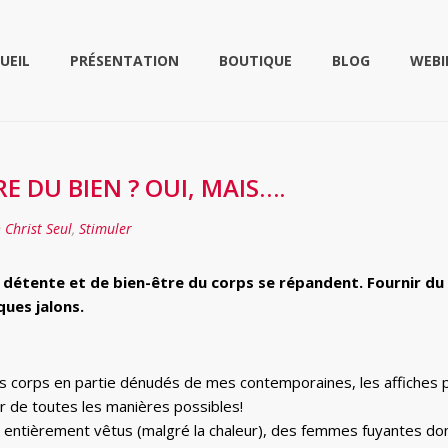
UEIL
PRÉSENTATION
BOUTIQUE
BLOG
WEBI
RE DU BIEN ? OUI, MAIS….
n
Christ Seul
,
Stimuler
ente et de bien-être du corps se répandent. Fournir du b
ques jalons.
corps en partie dénudés de mes contemporaines, les affiches pro
ur de toutes les manières possibles!
entièrement vêtus (malgré la chaleur), des femmes fuyantes dont