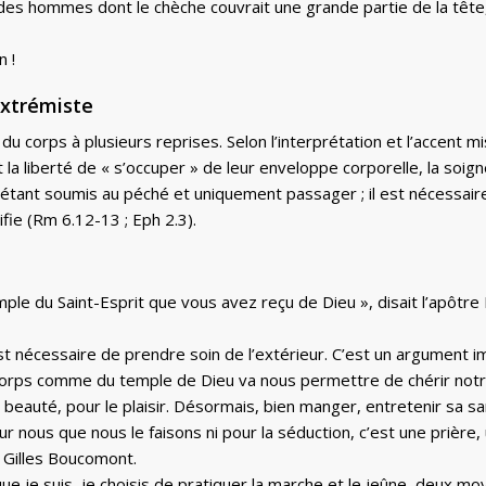
 des hommes dont le chèche couvrait une grande partie de la tête,
n !
 extrémiste
u corps à plusieurs reprises. Selon l’interprétation et l’accent mi
 la liberté de « s’occuper » de leur enveloppe corporelle, la soigne
nt soumis au péché et uniquement passager ; il est nécessaire al
tifie (Rm 6.12-13 ; Eph 2.3).
le du Saint-Esprit que vous avez reçu de Dieu », disait l’apôtre P
 est nécessaire de prendre soin de l’extérieur. C’est un argument 
 corps comme du temple de Dieu va nous permettre de chérir notr
beauté, pour le plaisir. Désormais, bien manger, entretenir sa san
ur nous que nous le faisons ni pour la séduction, c’est une prière
r Gilles Boucomont.
 je suis, je choisis de pratiquer la marche et le jeûne, deux moye