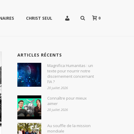
0
NAIRES
CHRIST SEUL
ARTICLES RÉCENTS
Magnifica Humanitas : un
texte pour nourrir notre
discernement concernant
l’IA ?
20 juillet 2026
Connaître pour mieux
aimer
20 juillet 2026
Au souffle de la mission
mondiale