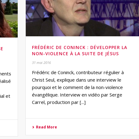
FRÉDÉRIC DE CONINCK : DÉVELOPPER LA
SE
NON-VIOLENCE À LA SUITE DE JÉSUS
31 mai 2016
Frédéric de Coninck, contributeur régulier à
ments
Christ Seul, explique dans une interview le
éalisé
pourquoi et le comment de la non-violence
évangélique. Interview en vidéo par Serge
ial et
Carrel, production par [...]
Read More