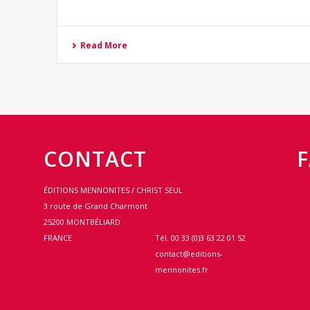
Read More
CONTACT
ÉDITIONS MENNONITES / CHRIST SEUL
3 route de Grand Charmont
25200 MONTBÉLIARD
e
FRANCE
Tél. 00 33 (0)3 63 22 01 52
contact@editions-
mennonites.fr