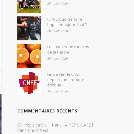
20 juillet 2026
🌕Pourquoi se faire
baptiser aujourd’hui ?
20 juillet 2026
Les nouveaux chemins
de la Parole
20 juillet 2026
Fin de vie : le CNEF
déplore une rupture
éthique
16 juillet 2026
COMMENTAIRES RÉCENTS
Pep’s café a 11 ans ! – PEP'S CAFE !
dans
Christ Seul