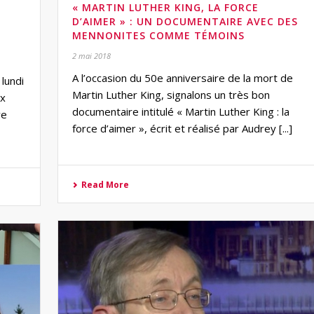
« MARTIN LUTHER KING, LA FORCE
D’AIMER » : UN DOCUMENTAIRE AVEC DES
MENNONITES COMME TÉMOINS
2 mai 2018
A l’occasion du 50e anniversaire de la mort de
lundi
Martin Luther King, signalons un très bon
ix
documentaire intitulé « Martin Luther King : la
ve
force d’aimer », écrit et réalisé par Audrey [...]
Read More