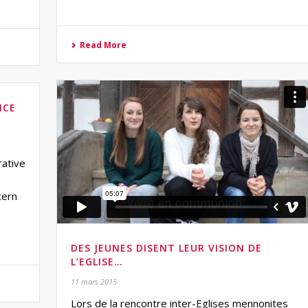
Read More
ICE
rative
tern
DES JEUNES DISENT LEUR VISION DE
L’EGLISE…
11 mars 2015
Lors de la rencontre inter-Eglises mennonites