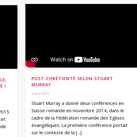
POST-CHRÉTIENTÉ SELON STUART
LE,
MURRAY
E !
2 avril 2015
Stuart Murray a donné deux conférences en
Suisse romande en novembre 2014, dans le
 2015
cadre de la Fédération romande des Eglises
cet
évangéliques. La première conférence portait
nde
sur le contexte de la [...]