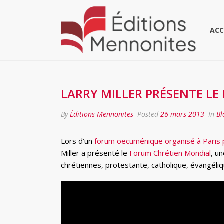
ACC
LARRY MILLER PRÉSENTE L
By
Éditions Mennonites
Posted
26 mars 2013
In
Bl
Lors d’un
forum oecuménique organisé à Paris 
Miller a présenté le
Forum Chrétien Mondial
, u
chrétiennes, protestante, catholique, évangéliqu