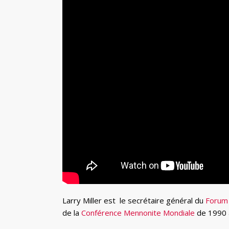
Larry Miller est le secrétaire général du
Forum 
de la
Conférence Mennonite Mondiale
de 1990 