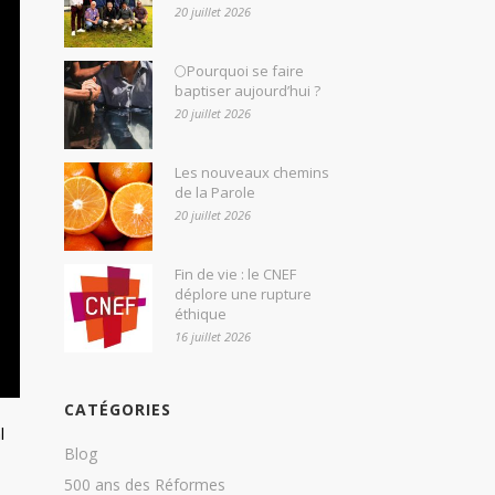
20 juillet 2026
🌕Pourquoi se faire
baptiser aujourd’hui ?
20 juillet 2026
Les nouveaux chemins
de la Parole
20 juillet 2026
Fin de vie : le CNEF
déplore une rupture
éthique
16 juillet 2026
CATÉGORIES
l
Blog
500 ans des Réformes