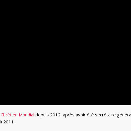
Chrétien Mondial
depuis 2012, après avoir été secrétaire généra
à 2011.