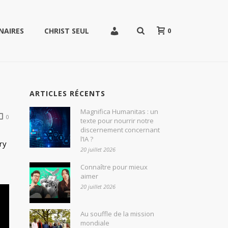
0
NAIRES
CHRIST SEUL
ARTICLES RÉCENTS
Magnifica Humanitas : un
0
texte pour nourrir notre
discernement concernant
l’IA ?
ry
20 juillet 2026
Connaître pour mieux
aimer
20 juillet 2026
Au souffle de la mission
mondiale