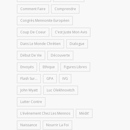
Comment Faire
Comprendre
Congrès Mennonite Européen
Coup De Coeur
C’est Juste Mon Avis
Dans Le Monde Chrétien
Dialogue
Début De Vie
Découverte
Envoyés
Ethique
Figures Libres
Flash Sur...
GPA
IVG
John Wyatt
Luc Olekhnovitch
Lutter Contre
L’événement Chez Les Mennos
Médit’
Naissance
Nourrir La Foi