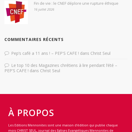
Fin de vie : le CNEF déplore une rupture éthique
16 juillet 2026
COMMENTAIRES RÉCENTS
Pep’s café a 11 ans ! – PEP'S CAFE !
dans
Christ Seul
Le top 10 des Magazines chrétiens à lire pendant l’été –
PEP'S CAFE !
dans
Christ Seul
À PROPOS
Les Editions Mennonites sont une maison d'édition qui publie chaque
mois CHRIST SEUL, journal des Eglises Evangéliques Mennonites de