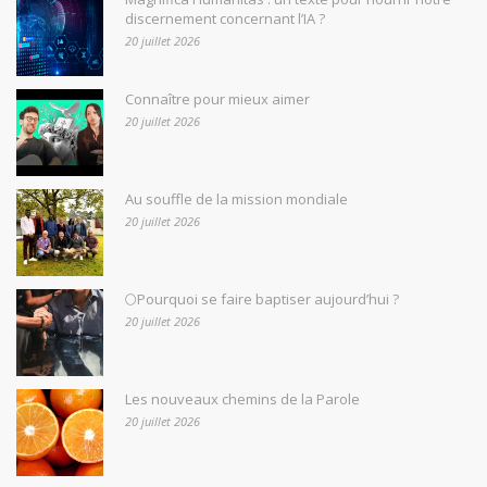
discernement concernant l’IA ?
20 juillet 2026
Connaître pour mieux aimer
20 juillet 2026
Au souffle de la mission mondiale
20 juillet 2026
🌕Pourquoi se faire baptiser aujourd’hui ?
20 juillet 2026
Les nouveaux chemins de la Parole
20 juillet 2026