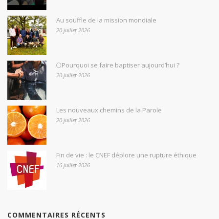
Au souffle de la mission mondiale
20 juillet 2026
🌕Pourquoi se faire baptiser aujourd’hui ?
20 juillet 2026
Les nouveaux chemins de la Parole
20 juillet 2026
Fin de vie : le CNEF déplore une rupture éthique
16 juillet 2026
COMMENTAIRES RÉCENTS