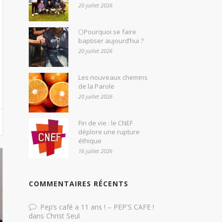
20 juillet 2026
🌕Pourquoi se faire
baptiser aujourd’hui ?
20 juillet 2026
Les nouveaux chemins
de la Parole
20 juillet 2026
Fin de vie : le CNEF
déplore une rupture
éthique
16 juillet 2026
COMMENTAIRES RÉCENTS
Pep’s café a 11 ans ! – PEP'S CAFE !
dans
Christ Seul