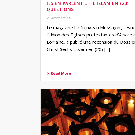
ILS EN PARLENT… – L’ISLAM EN (20)
QUESTIONS
28 décembre 2015
Le magazine Le Nouveau Messager, revu
l’Union des Eglises protestantes d’Alsace 
Lorraine, a publié une recension du Dossie
Christ Seul « L’islam en (20) [...]
Read More