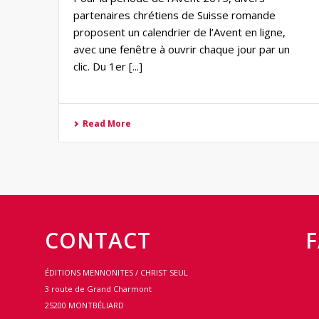
partenaires chrétiens de Suisse romande
proposent un calendrier de l’Avent en ligne,
avec une fenêtre à ouvrir chaque jour par un
clic. Du 1er [...]
Read More
CONTACT
ÉDITIONS MENNONITES / CHRIST SEUL
3 route de Grand Charmont
25200 MONTBÉLIARD