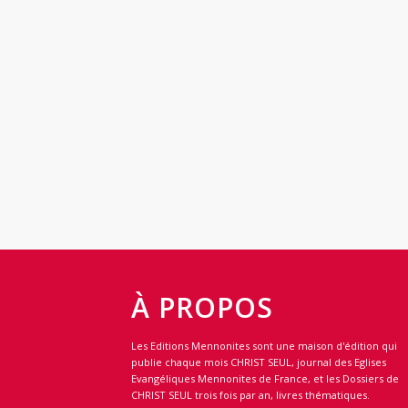
À PROPOS
Les Editions Mennonites sont une maison d'édition qui
publie chaque mois CHRIST SEUL, journal des Eglises
Evangéliques Mennonites de France, et les Dossiers de
CHRIST SEUL trois fois par an, livres thématiques.