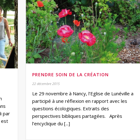
PRENDRE SOIN DE LA CRÉATION
22 décembre 2015
Le 29 novembre à Nancy, l’Eglise de Lunéville a
h
participé à une réflexion en rapport avec les
ans
questions écologiques. Extraits des
i par
perspectives bibliques partagées. Après
 est
l’encyclique du [...]