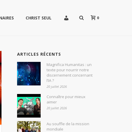
0
NAIRES
CHRIST SEUL
ARTICLES RÉCENTS
Magnifica Humanitas : un
texte pour nourrir notre
discernement concernant
l’IA ?
20 juillet 2026
Connaître pour mieux
aimer
20 juillet 2026
Au souffle de la mission
mondiale