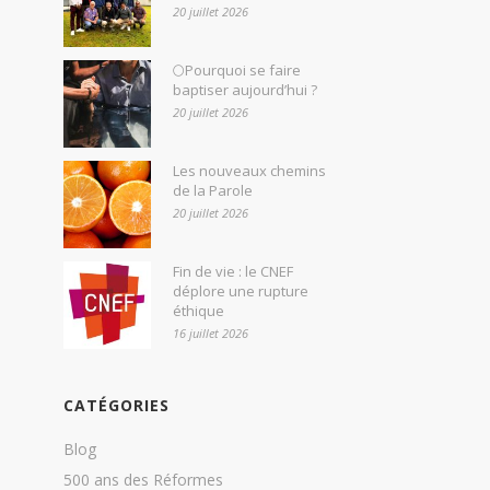
20 juillet 2026
🌕Pourquoi se faire
baptiser aujourd’hui ?
20 juillet 2026
Les nouveaux chemins
de la Parole
20 juillet 2026
Fin de vie : le CNEF
déplore une rupture
éthique
16 juillet 2026
CATÉGORIES
Blog
500 ans des Réformes