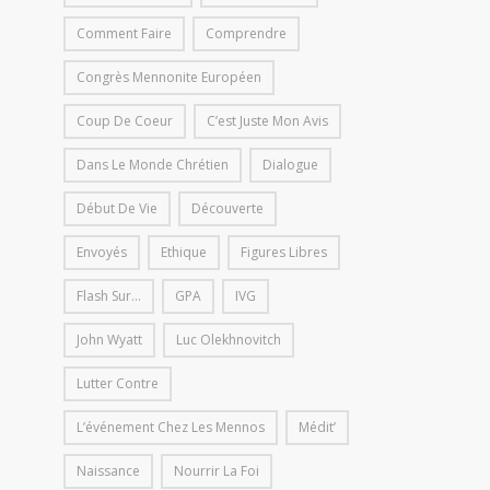
Comment Faire
Comprendre
Congrès Mennonite Européen
Coup De Coeur
C’est Juste Mon Avis
Dans Le Monde Chrétien
Dialogue
Début De Vie
Découverte
Envoyés
Ethique
Figures Libres
Flash Sur...
GPA
IVG
John Wyatt
Luc Olekhnovitch
Lutter Contre
L’événement Chez Les Mennos
Médit’
Naissance
Nourrir La Foi