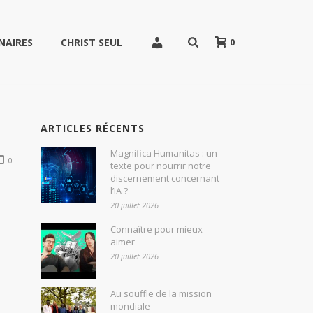
0
NAIRES
CHRIST SEUL
ARTICLES RÉCENTS
Magnifica Humanitas : un
0
texte pour nourrir notre
discernement concernant
l’IA ?
20 juillet 2026
Connaître pour mieux
aimer
20 juillet 2026
Au souffle de la mission
mondiale