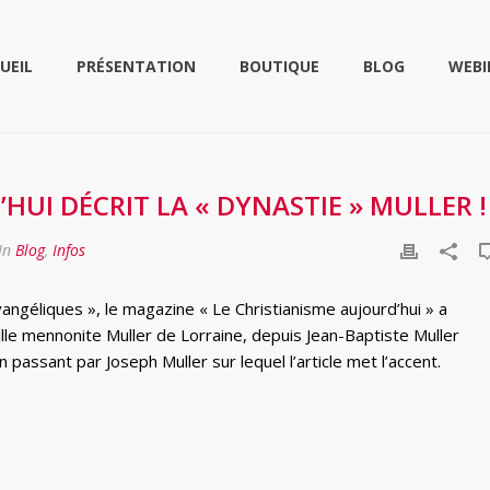
UEIL
PRÉSENTATION
BOUTIQUE
BLOG
WEBI
HUI DÉCRIT LA « DYNASTIE » MULLER !
In
Blog
,
Infos
vangéliques », le magazine « Le Christianisme aujourd’hui » a
lle mennonite Muller de Lorraine, depuis Jean-Baptiste Muller
 passant par Joseph Muller sur lequel l’article met l’accent.