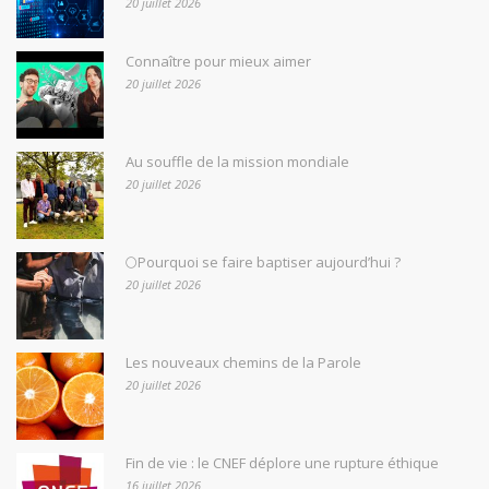
20 juillet 2026
Connaître pour mieux aimer
20 juillet 2026
Au souffle de la mission mondiale
20 juillet 2026
🌕Pourquoi se faire baptiser aujourd’hui ?
20 juillet 2026
Les nouveaux chemins de la Parole
20 juillet 2026
Fin de vie : le CNEF déplore une rupture éthique
16 juillet 2026