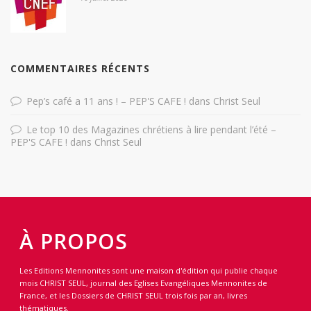
COMMENTAIRES RÉCENTS
Pep’s café a 11 ans ! – PEP'S CAFE !
dans
Christ Seul
Le top 10 des Magazines chrétiens à lire pendant l’été –
PEP'S CAFE !
dans
Christ Seul
À PROPOS
Les Editions Mennonites sont une maison d'édition qui publie chaque
mois CHRIST SEUL, journal des Eglises Evangéliques Mennonites de
France, et les Dossiers de CHRIST SEUL trois fois par an, livres
thématiques.