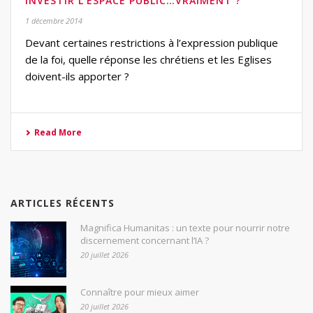
INVESTIR L’ESPACE PUBLIC…VRAIMENT ?
1 décembre 2014
Devant certaines restrictions à l’expression publique
de la foi, quelle réponse les chrétiens et les Eglises
doivent-ils apporter ?
Read More
ARTICLES RÉCENTS
Magnifica Humanitas : un texte pour nourrir notre
discernement concernant l’IA ?
20 juillet 2026
Connaître pour mieux aimer
20 juillet 2026