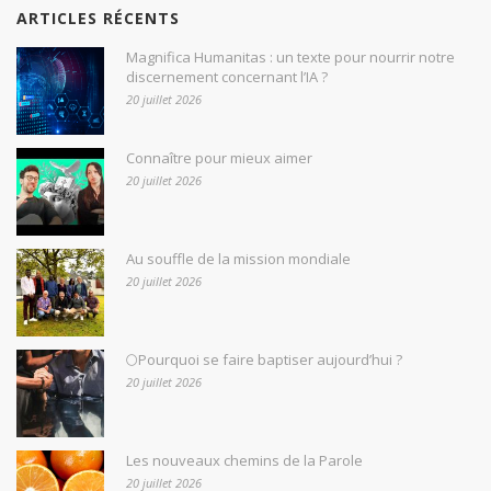
ARTICLES RÉCENTS
Magnifica Humanitas : un texte pour nourrir notre
discernement concernant l’IA ?
20 juillet 2026
Connaître pour mieux aimer
20 juillet 2026
Au souffle de la mission mondiale
20 juillet 2026
🌕Pourquoi se faire baptiser aujourd’hui ?
20 juillet 2026
Les nouveaux chemins de la Parole
20 juillet 2026