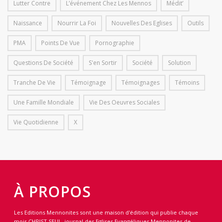
Lutter Contre
L’événement Chez Les Mennos
Médit’
Naissance
Nourrir La Foi
Nouvelles Des Eglises
Outils
PMA
Points De Vue
Pornographie
Questions De Société
S'en Sortir
Société
Solution
Tranche De Vie
Témoignage
Témoignages
Témoins
Une Famille Mondiale
Vie Des Oeuvres Sociales
Vie Quotidienne
X
À PROPOS
Les Editions Mennonites sont une maison d'édition qui publie chaque
mois CHRIST SEUL, journal des Eglises Evangéliques Mennonites de