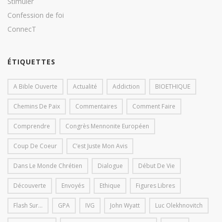
Stimuler
Confession de foi
ConnecT
ÉTIQUETTES
A Bible Ouverte
Actualité
Addiction
BIOETHIQUE
Chemins De Paix
Commentaires
Comment Faire
Comprendre
Congrès Mennonite Européen
Coup De Coeur
C’est Juste Mon Avis
Dans Le Monde Chrétien
Dialogue
Début De Vie
Découverte
Envoyés
Ethique
Figures Libres
Flash Sur...
GPA
IVG
John Wyatt
Luc Olekhnovitch