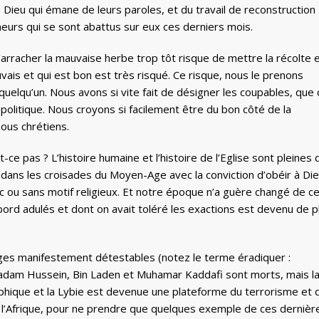
Dieu qui émane de leurs paroles, et du travail de reconstruction
lheurs qui se sont abattus sur eux ces derniers mois.
rracher la mauvaise herbe trop tôt risque de mettre la récolte 
ais et qui est bon est très risqué. Ce risque, nous le prenons
uelqu’un. Nous avons si vite fait de désigner les coupables, que 
 politique. Nous croyons si facilement être du bon côté de la
ous chrétiens.
-ce pas ? L’histoire humaine et l’histoire de l’Eglise sont pleines 
e dans les croisades du Moyen-Age avec la conviction d’obéir à Die
ec ou sans motif religieux. Et notre époque n’a guère changé de c
abord adulés et dont on avait toléré les exactions est devenu de p
es manifestement détestables (notez le terme éradiquer :
 : Sadam Hussein, Bin Laden et Muhamar Kaddafi sont morts, mais l
rophique et la Lybie est devenue une plateforme du terrorisme et 
e l’Afrique, pour ne prendre que quelques exemple de ces dernièr