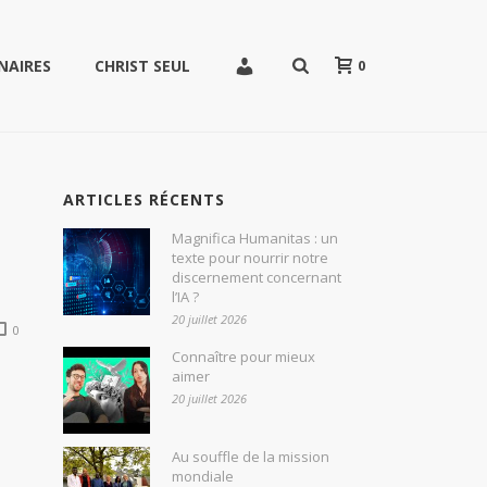
0
NAIRES
CHRIST SEUL
ARTICLES RÉCENTS
Magnifica Humanitas : un
texte pour nourrir notre
discernement concernant
l’IA ?
20 juillet 2026
0
Connaître pour mieux
aimer
20 juillet 2026
Au souffle de la mission
mondiale