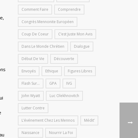
Comment Faire
Comprendre
e,
Congrès Mennonite Européen
Coup De Coeur
C’est Juste Mon Avis
Dans Le Monde Chrétien
Dialogue
Début De Vie
Découverte
ons
Envoyés
Ethique
Figures Libres
Flash Sur...
GPA
IVG
:
John Wyatt
Luc Olekhnovitch
ui
Lutter Contre
e
L’événement Chez Les Mennos
Médit’
Naissance
Nourrir La Foi
au