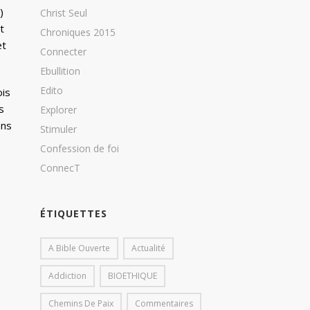
)
Christ Seul
t
Chroniques 2015
et
Connecter
Ebullition
Edito
ois
s
Explorer
ons
Stimuler
Confession de foi
ConnecT
ÉTIQUETTES
A Bible Ouverte
Actualité
Addiction
BIOETHIQUE
Chemins De Paix
Commentaires