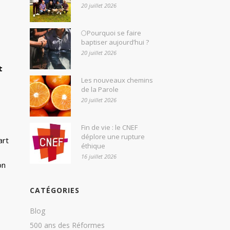
20 juillet 2026
🌕Pourquoi se faire
baptiser aujourd’hui ?
20 juillet 2026
t
Les nouveaux chemins
de la Parole
20 juillet 2026
Fin de vie : le CNEF
déplore une rupture
art
éthique
16 juillet 2026
on
CATÉGORIES
Blog
500 ans des Réformes