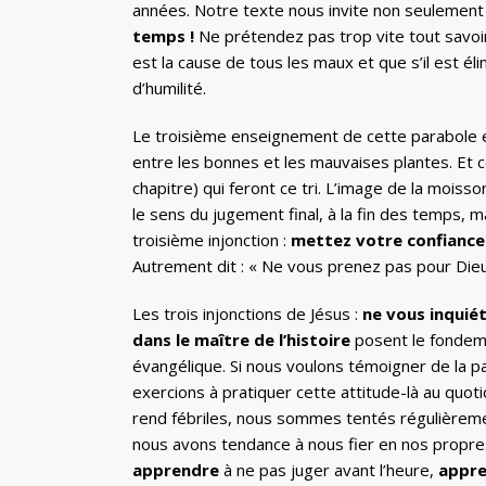
années. Notre texte nous invite non seulement à 
temps !
Ne prétendez pas trop vite tout savoir,
est la cause de tous les maux et que s’il est él
d’humilité.
Le troisième enseignement de cette parabole e
entre les bonnes et les mauvaises plantes. Et c
chapitre) qui feront ce tri. L’image de la mois
le sens du jugement final, à la fin des temps, 
troisième injonction :
mettez votre confiance d
Autrement dit : « Ne vous prenez pas pour Dieu 
Les trois injonctions de Jésus :
ne vous inquié
dans le maître de l’histoire
posent le fondemen
évangélique. Si nous voulons témoigner de la pa
exercions à pratiquer cette attitude-là au quoti
rend fébriles, nous sommes tentés régulièremen
nous avons tendance à nous fier en nos propres
apprendre
à ne pas juger avant l’heure,
appr