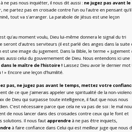
ne pas nous inquiéter, il nous dit aussi :
ne jugez pas avant le
 ne partez pas en croisade contre l’un ou l’autre en pensant qu’il
iminé, tout va s’arranger. La parabole de Jésus est une leçon
st qu’au moment voulu, Dieu lui-même donnera le signal du tri
e seront d’autres serviteurs (il est parlé des anges dans la suite
son est une image du jugement. Dans la Bible, le terme « jugement 
mais aussi celui du gouvernement de Dieu. Nous entendons ici une
ans le maître de l’histoire !
Laissez Dieu avoir le dernier mot 
! » Encore une leçon d’humilité.
tez pas, ne jugez pas avant le temps, mettez votre confianc
t de ce que j’aimerais appeler une spiritualité de la non-violen
ix de Dieu qui surpasse toute intelligence, il faut que nous nous
dien. C’est nécessaire parce que cela ne va pas de soi : le mal no
t de nous lancer dans des croisades contre ceux qui le font et
 solutions. Il nous faut
apprendre
à ne pas être inquiets,
endre
à faire confiance dans Celui qui est meilleur juge que nous 