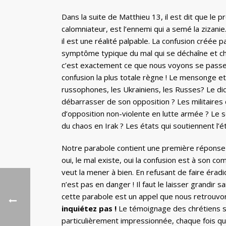
Dans la suite de Matthieu 13, il est dit que le 
calomniateur, est l’ennemi qui a semé la zizanie
il est une réalité palpable. La confusion créée
symptôme typique du mal qui se déchaîne et cher
c’est exactement ce que nous voyons se passer en
confusion la plus totale règne ! Le mensonge et
russophones, les Ukrainiens, les Russes? Le dic
débarrasser de son opposition ? Les militaire
d’opposition non-violente en lutte armée ? Le so
du chaos en Irak ? Les états qui soutiennent l’
Notre parabole contient une première réponse à 
oui, le mal existe, oui la confusion est à son co
veut la mener à bien. En refusant de faire érad
n’est pas en danger ! Il faut le laisser grandir
cette parabole est un appel que nous retrouvon
inquiétez pas !
Le témoignage des chrétiens sy
particulièrement impressionnée, chaque fois qu