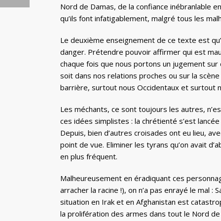
Nord de Damas, de la confiance inébranlable en 
qu’ils font infatigablement, malgré tous les ma
Le deuxième enseignement de ce texte est qu’a
danger. Prétendre pouvoir affirmer qui est mauv
chaque fois que nous portons un jugement sur q
soit dans nos relations proches ou sur la scène
barrière, surtout nous Occidentaux et surtout n
Les méchants, ce sont toujours les autres, n’est
ces idées simplistes : la chrétienté s’est lancé
Depuis, bien d’autres croisades ont eu lieu, av
point de vue. Eliminer les tyrans qu’on avait d’
en plus fréquent.
Malheureusement en éradiquant ces personnag
arracher la racine !), on n’a pas enrayé le mal
situation en Irak et en Afghanistan est catast
la prolifération des armes dans tout le Nord d