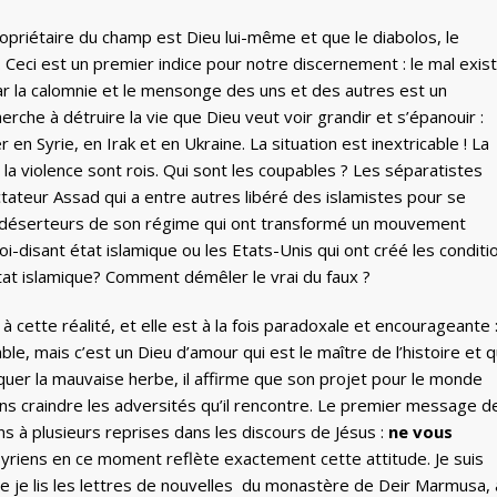
propriétaire du champ est Dieu lui-même et que le diabolos, le
. Ceci est un premier indice pour notre discernement : le mal exist
 par la calomnie et le mensonge des uns et des autres est un
che à détruire la vie que Dieu veut voir grandir et s’épanouir :
 Syrie, en Irak et en Ukraine. La situation est inextricable ! La
 la violence sont rois. Qui sont les coupables ? Les séparatistes
tateur Assad qui a entre autres libéré des islamistes pour se
s déserteurs de son régime qui ont transformé un mouvement
i-disant état islamique ou les Etats-Unis qui ont créé les conditi
état islamique? Comment démêler le vrai du faux ?
cette réalité, et elle est à la fois paradoxale et encourageante 
mble, mais c’est un Dieu d’amour qui est le maître de l’histoire et q
iquer la mauvaise herbe, il affirme que son projet pour le monde
 sans craindre les adversités qu’il rencontre. Le premier message d
s à plusieurs reprises dans les discours de Jésus :
ne vous
riens en ce moment reflète exactement cette attitude. Je suis
e je lis les lettres de nouvelles du monastère de Deir Marmusa, 