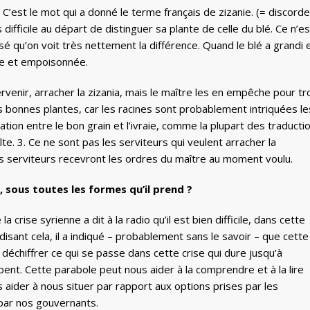
. C’est le mot qui a donné le terme français de zizanie. (= discorde
s difficile au départ de distinguer sa plante de celle du blé. Ce n’es
é qu’on voit très nettement la différence. Quand le blé a grandi 
re et empoisonnée.
rvenir, arracher la zizania, mais le maître les en empêche pour tr
les bonnes plantes, car les racines sont probablement intriquées le
tion entre le bon grain et l’ivraie, comme la plupart des traducti
lte. 3. Ce ne sont pas les serviteurs qui veulent arracher la
s serviteurs recevront les ordres du maître au moment voulu.
, sous toutes les formes qu’il prend ?
 la crise syrienne a dit à la radio qu’il est bien difficile, dans cette
n disant cela, il a indiqué – probablement sans le savoir – que cette
 déchiffrer ce qui se passe dans cette crise qui dure jusqu’à
pent. Cette parabole peut nous aider à la comprendre et à la lire
aider à nous situer par rapport aux options prises par les
 par nos gouvernants.