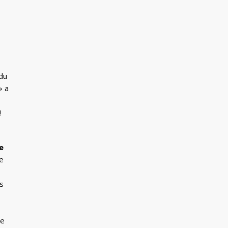
 du
» a
!
e
ce
us
de