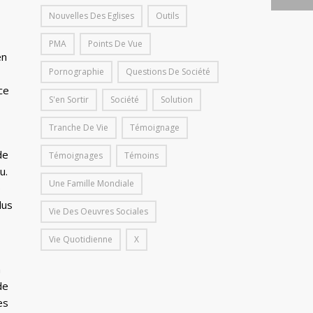
Nouvelles Des Eglises
Outils
PMA
Points De Vue
en
Pornographie
Questions De Société
ce
S'en Sortir
Société
Solution
Tranche De Vie
Témoignage
de
Témoignages
Témoins
u.
Une Famille Mondiale
e
lus
Vie Des Oeuvres Sociales
Vie Quotidienne
X
a
de
es