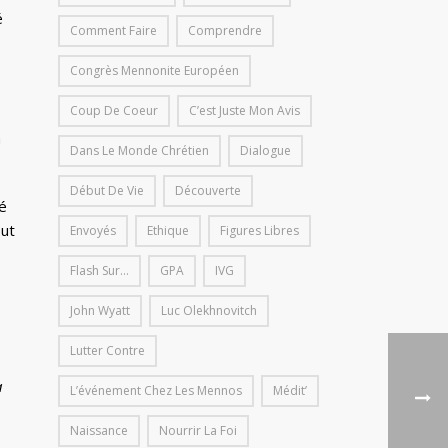
é
Comment Faire
Comprendre
Congrès Mennonite Européen
Coup De Coeur
C’est Juste Mon Avis
à
Dans Le Monde Chrétien
Dialogue
Début De Vie
Découverte
é
out
Envoyés
Ethique
Figures Libres
Flash Sur...
GPA
IVG
John Wyatt
Luc Olekhnovitch
Lutter Contre
a
L’événement Chez Les Mennos
Médit’
Naissance
Nourrir La Foi