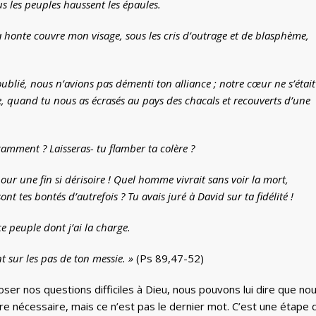
us les peuples haussent les épaules.
la honte couvre mon visage, sous les cris d’outrage et de blasphème,
oublié, nous n’avions pas démenti ton alliance ; notre cœur ne s’était
te, quand tu nous as écrasés au pays des chacals et recouverts d’une
mment ? Laisseras- tu flamber ta colère ?
ur une fin si dérisoire ! Quel homme vivrait sans voir la mort,
nt tes bontés d’autrefois ? Tu avais juré à David sur ta fidélité !
ce peuple dont j’ai la charge.
 sur les pas de ton messie. »
(Ps 89,47-52)
r nos questions difficiles à Dieu, nous pouvons lui dire que no
re nécessaire, mais ce n’est pas le dernier mot. C’est une étape 