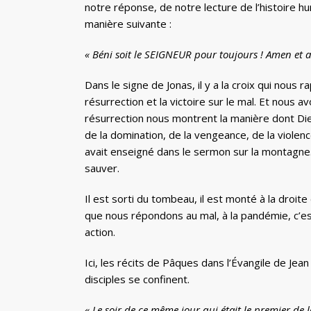
notre réponse, de notre lecture de l’histoire h
manière suivante :
« Béni soit le SEIGNEUR pour toujours ! Amen et 
Dans le signe de Jonas, il y a la croix qui nous r
résurrection et la victoire sur le mal. Et nous avo
résurrection nous montrent la manière dont Dieu f
de la domination, de la vengeance, de la violence
avait enseigné dans le sermon sur la montagne.
sauver.
Il est sorti du tombeau, il est monté à la droite
que nous répondons au mal, à la pandémie, c’e
action.
Ici, les récits de Pâques dans l’Évangile de Jean
disciples se confinent.
« Le soir de ce même jour qui était le premier de l