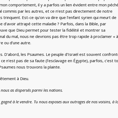
 mon comportement, il y a parfois un lien évident entre mon péch
mal commis par les autres, et ce n’est pas directement de notre
 trinquent. Est-ce qu’on va dire que l’enfant syrien qui meurt de
d’avoir attrapé cette maladie ? Parfois, dans la Bible, par
euve que Dieu permet pour tester la fidélité et montrer sa
ernal du mal, nous ne devrions pas être trop rapide à proclamer « 
re ou d’une autre.
s. D’abord, les Psaumes. Le peuple d’Israël est souvent confront
is, ce n’est pas de sa faute (l’esclavage en Égypte), parfois, c’est t
saumes nous trouvons la plainte.
nêtement à Dieu.
nous as dispersés parmi les nations.
n gagné à le vendre. Tu nous exposes aux outrages de nos voisins, à l