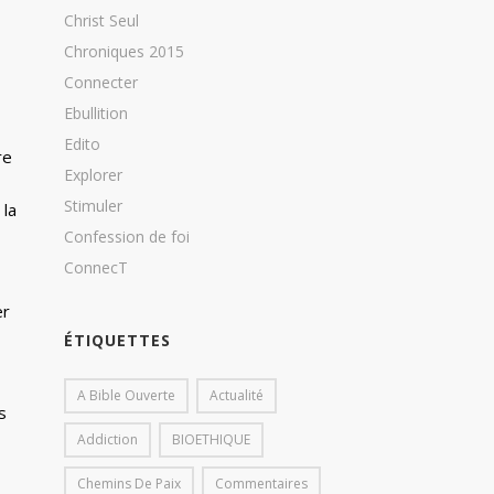
Christ Seul
Chroniques 2015
Connecter
Ebullition
Edito
re
Explorer
Stimuler
 la
Confession de foi
ConnecT
er
ÉTIQUETTES
A Bible Ouverte
Actualité
s
Addiction
BIOETHIQUE
Chemins De Paix
Commentaires