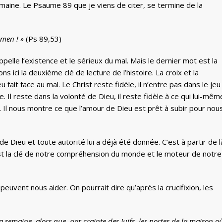
umaine. Le Psaume 89 que je viens de citer, se termine de la
amen ! »
(Ps 89,53)
appelle l’existence et le sérieux du mal. Mais le dernier mot est la
ns ici la deuxième clé de lecture de l’histoire. La croix et la
ait face au mal. Le Christ reste fidèle, il n’entre pas dans le jeu
. Il reste dans la volonté de Dieu, il reste fidèle à ce qui lui-mêm
 Il nous montre ce que l’amour de Dieu est prêt à subir pour nou
 de Dieu et toute autorité lui a déjà été donnée. C’est à partir de l
st la clé de notre compréhension du monde et le moteur de notre
 peuvent nous aider. On pourrait dire qu’après la crucifixion, les
a semaine, alors que, par crainte des Juifs, les portes de la maison o