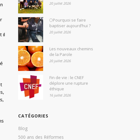
20 juillet 2026
en
r
🌕Pourquoi se faire
baptiser aujourd’hui ?
20 juillet 2026
 il
Les nouveaux chemins
de la Parole
20 juillet 2026
lé
Fin de vie : le CNEF
déplore une rupture
it
éthique
s,
16 juillet 2026
s,
CATÉGORIES
ns
Blog
500 ans des Réformes