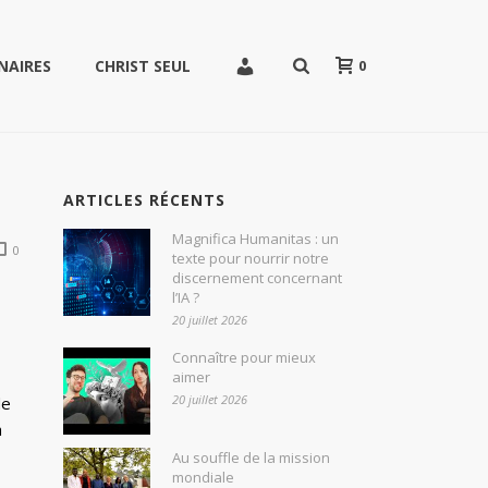
0
NAIRES
CHRIST SEUL
ARTICLES RÉCENTS
Magnifica Humanitas : un
0
texte pour nourrir notre
discernement concernant
l’IA ?
20 juillet 2026
Connaître pour mieux
aimer
20 juillet 2026
de
a
Au souffle de la mission
mondiale