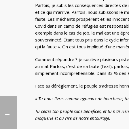
Parfois, je subis les conséquences directes de
et ce qui m’arrive. Parfois, nous subissons le 
faute. Les méchants prospèrent et les innocents
Covid dans un camp de réfugiés est responsable 
exemple dans le cas de Job, le mal est une épr
souveraineté. Étant tous pris dans le cycle inf
qui la faute ». On est tous impliqué d’une maniè
Comment répondre ? je soulève plusieurs piste
au mal. Parfois, c’est de sa faute (l’exil), parfo
simplement incompréhensible. Dans 33 % des P
Face au dérèglement, le peuple s’adresse hon
« Tu nous livres comme agneaux de boucherie, tu 
Tu cèdes ton peuple sans bénéfices, et tu n’as rie
moquerie et au rire de notre entourage.