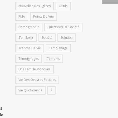
Nouvelles Des Eglises
Outils
PMA
Points De Vue
Pornographie
Questions De Société
S'en Sortir
Société
Solution
Tranche De Vie
Témoignage
Témoignages
Témoins
Une Famille Mondiale
Vie Des Oeuvres Sociales
Vie Quotidienne
X
us
de