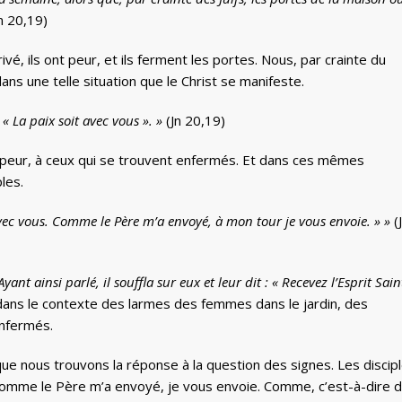
n 20,19)
vé, ils ont peur, et ils ferment les portes. Nous, par crainte du
ans une telle situation que le Christ se manifeste.
 : « La paix soit avec vous ». »
(Jn 20,19)
nt peur, à ceux qui se trouvent enfermés. Et dans ces mêmes
les.
t avec vous. Comme le Père m’a envoyé, à mon tour je vous envoie. » »
(
Ayant ainsi parlé, il souffla sur eux et leur dit : « Recevez l’Esprit Sain
dans le contexte des larmes des femmes dans le jardin, des
enfermés.
 que nous trouvons la réponse à la question des signes. Les discip
 Comme le Père m’a envoyé, je vous envoie. Comme, c’est-à-dire 