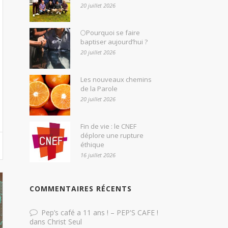
20 juillet 2026
🌕Pourquoi se faire
baptiser aujourd’hui ?
20 juillet 2026
Les nouveaux chemins
de la Parole
20 juillet 2026
Fin de vie : le CNEF
déplore une rupture
éthique
16 juillet 2026
COMMENTAIRES RÉCENTS
Pep’s café a 11 ans ! – PEP'S CAFE !
dans
Christ Seul