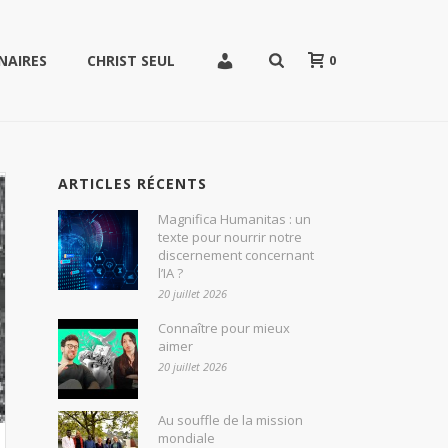
0
NAIRES
CHRIST SEUL
ARTICLES RÉCENTS
Magnifica Humanitas : un
texte pour nourrir notre
discernement concernant
l’IA ?
20 juillet 2026
Connaître pour mieux
aimer
20 juillet 2026
Au souffle de la mission
mondiale