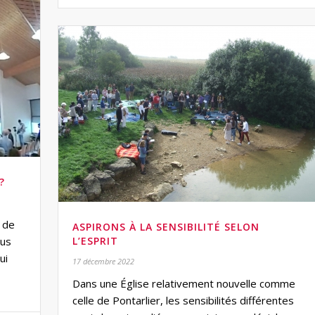
?
u de
ASPIRONS À LA SENSIBILITÉ SELON
ous
L’ESPRIT
ui
17 décembre 2022
Dans une Église relativement nouvelle comme
celle de Pontarlier, les sensibilités différentes