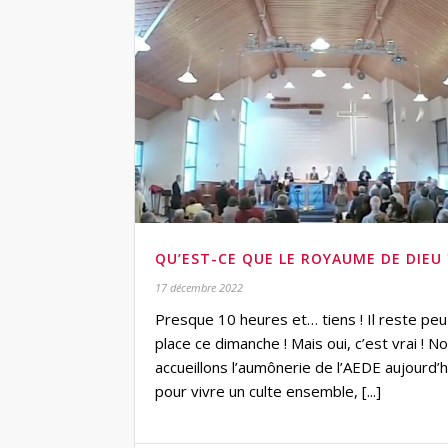
QU’EST-CE QUE LE ROYAUME DE DIEU 
17 décembre 2022
Presque 10 heures et… tiens ! Il reste pe
place ce dimanche ! Mais oui, c’est vrai ! N
accueillons l’aumônerie de l’AEDE aujourd’h
pour vivre un culte ensemble, [...]