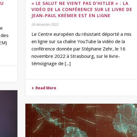
DU
« LE SALUT NE VIENT PAS D’HITLER » : LA
VIDÉO DE LA CONFÉRENCE SUR LE LIVRE DE
JEAN-PAUL KRÉMER EST EN LIGNE
28 décembre 2022
le
Le Centre européen du résistant déporté a mis
t des
en ligne sur sa chaîne YouTube la vidéo de la
TEM)
conférence donnée par Stéphane Zehr, le 16
novembre 2022 à Strasbourg, sur le livre-
témoignage de [...]
Read More