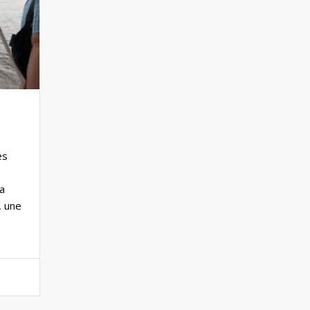
es
 a
, une