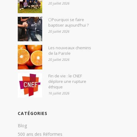
20 juillet 2026
🌕Pourquoi se faire
baptiser aujourd’hui ?
20 juillet 2026
Les nouveaux chemins
de la Parole
20 juillet 2026
Fin de vie : le CNEF
déplore une rupture
éthique
16 juillet 2026
CATÉGORIES
Blog
500 ans des Réformes