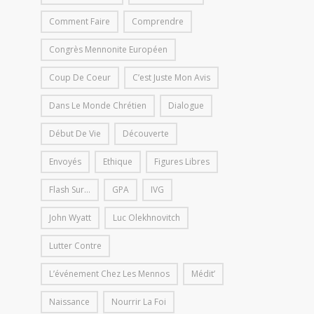
Comment Faire
Comprendre
Congrès Mennonite Européen
Coup De Coeur
C’est Juste Mon Avis
Dans Le Monde Chrétien
Dialogue
Début De Vie
Découverte
Envoyés
Ethique
Figures Libres
Flash Sur...
GPA
IVG
John Wyatt
Luc Olekhnovitch
Lutter Contre
L’événement Chez Les Mennos
Médit’
Naissance
Nourrir La Foi