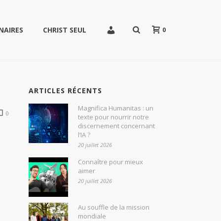
0
NAIRES
CHRIST SEUL
ARTICLES RÉCENTS
Magnifica Humanitas : un
0
texte pour nourrir notre
discernement concernant
l’IA ?
20 juillet 2026
Connaître pour mieux
aimer
20 juillet 2026
Au souffle de la mission
mondiale