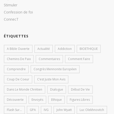
Stimuler
Confession de foi
ConnecT
ÉTIQUETTES
A Bible Ouverte
Actualité
Addiction
BIOETHIQUE
Chemins De Paix
Commentaires
Comment Faire
Comprendre
Congrès Mennonite Européen
Coup De Coeur
C’est Juste Mon Avis
Dans Le Monde Chrétien
Dialogue
Début De Vie
Découverte
Envoyés
Ethique
Figures Libres
Flash Sur...
GPA
IVG
John Wyatt
Luc Olekhnovitch