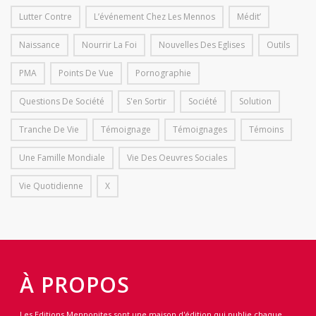
Lutter Contre
L’événement Chez Les Mennos
Médit’
Naissance
Nourrir La Foi
Nouvelles Des Eglises
Outils
PMA
Points De Vue
Pornographie
Questions De Société
S'en Sortir
Société
Solution
Tranche De Vie
Témoignage
Témoignages
Témoins
Une Famille Mondiale
Vie Des Oeuvres Sociales
Vie Quotidienne
X
À PROPOS
Les Editions Mennonites sont une maison d'édition qui publie chaque