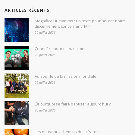
ARTICLES RÉCENTS
Magnifica Humanitas : un texte pour nourrir notre
discernement concernant l’IA ?
20 juillet 2026
Connaître pour mieux aimer
20 juillet 2026
Au souffle de la mission mondiale
20 juillet 2026
🌕Pourquoi se faire baptiser aujourd’hui ?
20 juillet 2026
Les nouveaux chemins de la Parole