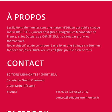
À PROPOS
Les Editions Mennonites sont une maison d'édition qui publie chaque
mois CHRIST SEUL, journal des Eglises Evangéliques Mennonites de
France, et les Dossiers de CHRIST SEUL trois fois par an, livres
thématiques.
Notre objectif est de contribuer à une foi et une éthique chrétiennes
fondées sur Jésus-Christ, vécues en Eglise, pour le bien de tous.
CONTACT
ÉDITIONS MENNONITES / CHRIST SEUL
3 route de Grand Charmont
25200 MONTBÉLIARD
FRANCE
Tél. 00 33 (0)3 63 22 01 52
contact@editions-mennonites.fr