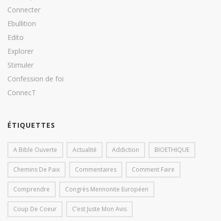
Connecter
Ebullition
Edito
Explorer
Stimuler
Confession de foi
ConnecT
ÉTIQUETTES
A Bible Ouverte
Actualité
Addiction
BIOETHIQUE
Chemins De Paix
Commentaires
Comment Faire
Comprendre
Congrès Mennonite Européen
Coup De Coeur
C’est Juste Mon Avis