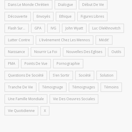
Dans Le Monde Chrétien
Dialogue
Début De Vie
Découverte
Envoyés
Ethique
Figures Libres
Flash Sur...
GPA
IVG
John Wyatt
Luc Olekhnovitch
Lutter Contre
L’événement Chez Les Mennos
Médit’
Naissance
Nourrir La Foi
Nouvelles Des Eglises
Outils
PMA
Points De Vue
Pornographie
Questions De Société
S'en Sortir
Société
Solution
Tranche De Vie
Témoignage
Témoignages
Témoins
Une Famille Mondiale
Vie Des Oeuvres Sociales
Vie Quotidienne
X