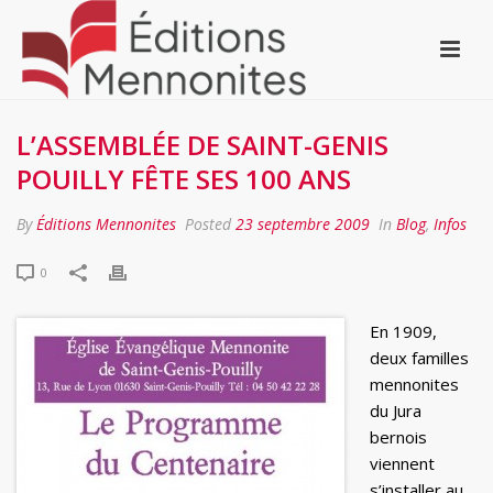
L’ASSEMBLÉE DE SAINT-GENIS
POUILLY FÊTE SES 100 ANS
By
Éditions Mennonites
Posted
23 septembre 2009
In
Blog
,
Infos
0
En 1909,
deux familles
mennonites
du Jura
bernois
viennent
s’installer au