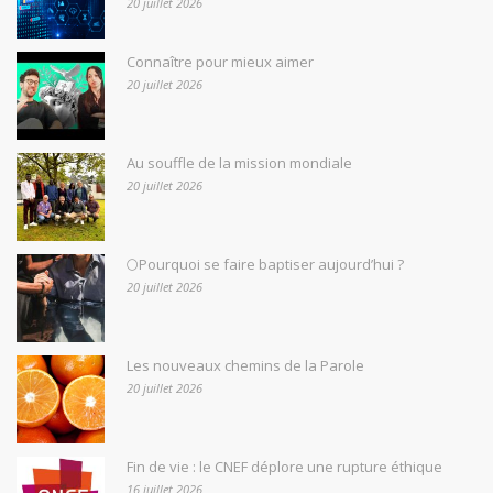
20 juillet 2026
Connaître pour mieux aimer
20 juillet 2026
Au souffle de la mission mondiale
20 juillet 2026
🌕Pourquoi se faire baptiser aujourd’hui ?
20 juillet 2026
Les nouveaux chemins de la Parole
20 juillet 2026
Fin de vie : le CNEF déplore une rupture éthique
16 juillet 2026