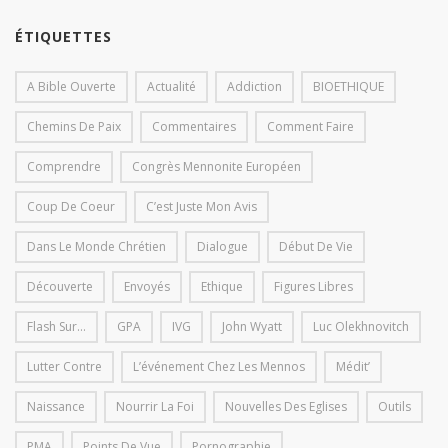
ÉTIQUETTES
A Bible Ouverte
Actualité
Addiction
BIOETHIQUE
Chemins De Paix
Commentaires
Comment Faire
Comprendre
Congrès Mennonite Européen
Coup De Coeur
C’est Juste Mon Avis
Dans Le Monde Chrétien
Dialogue
Début De Vie
Découverte
Envoyés
Ethique
Figures Libres
Flash Sur...
GPA
IVG
John Wyatt
Luc Olekhnovitch
Lutter Contre
L’événement Chez Les Mennos
Médit’
Naissance
Nourrir La Foi
Nouvelles Des Eglises
Outils
PMA
Points De Vue
Pornographie