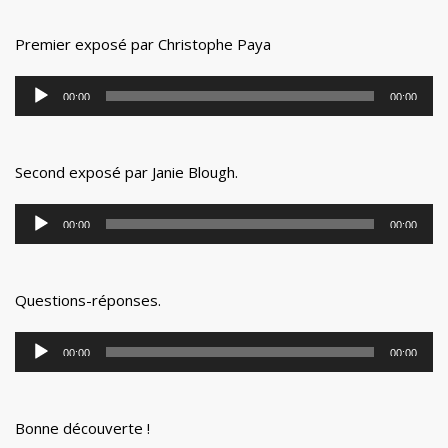
Premier exposé par Christophe Paya
Lecteur
00:00
00:00
audio
Second exposé par Janie Blough.
Lecteur
00:00
00:00
audio
Questions-réponses.
Lecteur
00:00
00:00
audio
Bonne découverte !