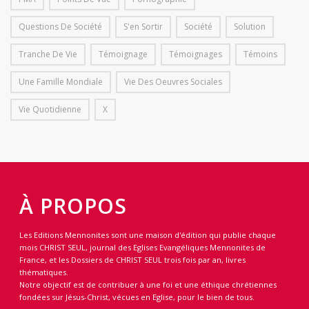
Questions De Société
S'en Sortir
Société
Solution
Tranche De Vie
Témoignage
Témoignages
Témoins
Une Famille Mondiale
Vie Des Oeuvres Sociales
Vie Quotidienne
X
À PROPOS
Les Editions Mennonites sont une maison d'édition qui publie chaque
mois CHRIST SEUL, journal des Eglises Evangéliques Mennonites de
France, et les Dossiers de CHRIST SEUL trois fois par an, livres
thématiques.
Notre objectif est de contribuer à une foi et une éthique chrétiennes
fondées sur Jésus-Christ, vécues en Eglise, pour le bien de tous.