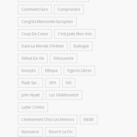
Comment Faire
Comprendre
Congrès Mennonite Européen
Coup De Coeur
C’est Juste Mon Avis
Dans Le Monde Chrétien
Dialogue
Début De Vie
Découverte
Envoyés
Ethique
Figures Libres
Flash Sur...
GPA
IVG
John Wyatt
Luc Olekhnovitch
Lutter Contre
L’événement Chez Les Mennos
Médit’
Naissance
Nourrir La Foi