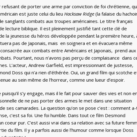
refusant de porter une arme par conviction de foi chrétienne, qu
éricain est juste celui du lieu
Hacksaw Ridge
(la falaise du hachoir 
de sanglants combats aux troupes américaines. Le titre français
 lecture biblique. Il est pleinement justifié tant cette clé de
 et de la jeunesse du héros développée pendant la première heure, 
 tuera pas de Japonais, mais en soignera et en évacuera même
, consacrée aux combats entre Américains et Japonais, prend aux
ombats. Pourtant, nous n’avons pas perçu de complaisance dans c
es. L’acteur, Andrew Garfield, est impressionnant de justesse,
ond Doss qui n’a rien d’éthérée. Oui, un grand film qui scotche e
ntenue au sein même de l’horreur, comme une lueur d’espoir.
squ’il s’y engage, mais il le fait pour sauver des vies et non e
rsonnelle de ne pas porter des armes le met dans une situation
et de ses camarades. La question qu’on se pose c’est : comment a-t
nse, c’est sa foi. Une foi humble. Dans tout ce film Desmond
coeur pur. C’est aussi vrai dans sa relation avec sa future fem
rtie du film. Il y a parfois aussi de l’humour comme lorsque Doss