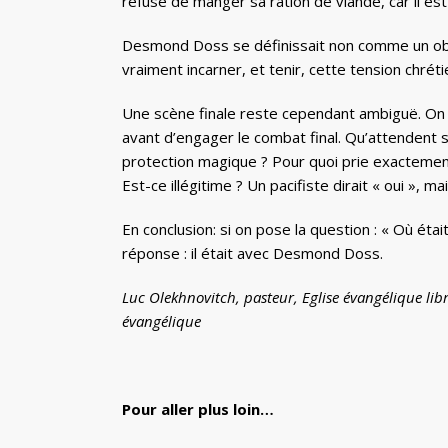
refuse de manger sa ration de viande, car il est
Desmond Doss se définissait non comme un obje
vraiment incarner, et tenir, cette tension chr
Une scène finale reste cependant ambiguë. On y 
avant d’engager le combat final. Qu’attendent 
protection magique ? Pour quoi prie exactement 
Est-ce illégitime ? Un pacifiste dirait « oui », 
En conclusion: si on pose la question : « Où éta
réponse : il était avec Desmond Doss.
Luc Olekhnovitch, pasteur, Eglise évangélique lib
évangélique
Pour aller plus loin…