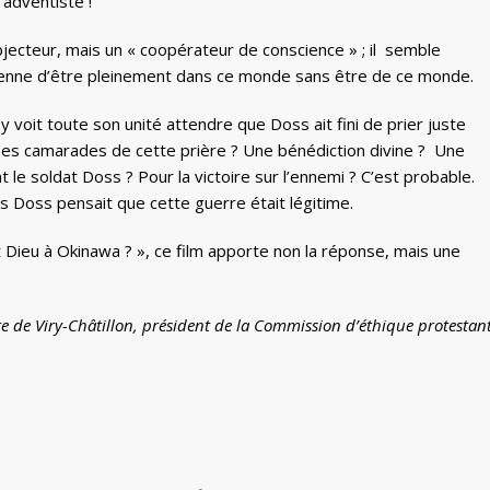
 adventiste !
cteur, mais un « coopérateur de conscience » ; il semble
étienne d’être pleinement dans ce monde sans être de ce monde.
voit toute son unité attendre que Doss ait fini de prier juste
ses camarades de cette prière ? Une bénédiction divine ? Une
le soldat Doss ? Pour la victoire sur l’ennemi ? C’est probable.
mais Doss pensait que cette guerre était légitime.
it Dieu à Okinawa ? », ce film apporte non la réponse, mais une
re de Viry-Châtillon, président de la Commission d’éthique protestan