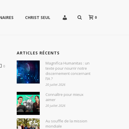
0
NAIRES
CHRIST SEUL
ARTICLES RÉCENTS
Magnifica Humanitas : un
0
texte pour nourrir notre
discernement concernant
l’IA ?
20 juillet 2026
Connaître pour mieux
aimer
20 juillet 2026
Au souffle de la mission
mondiale