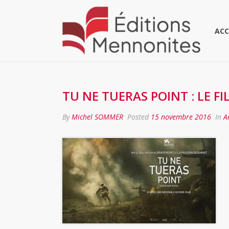
ACC
TU NE TUERAS POINT : LE FI
By
Michel SOMMER
Posted
15 novembre 2016
In
A