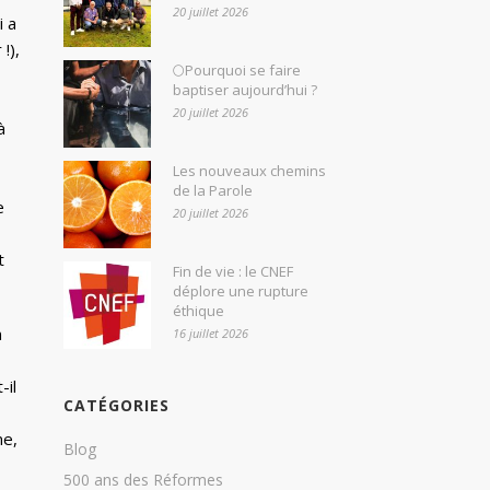
20 juillet 2026
i a
!),
🌕Pourquoi se faire
baptiser aujourd’hui ?
20 juillet 2026
à
Les nouveaux chemins
de la Parole
e
20 juillet 2026
t
Fin de vie : le CNEF
déplore une rupture
éthique
n
16 juillet 2026
-il
CATÉGORIES
me,
Blog
500 ans des Réformes