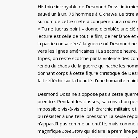
Histoire incroyable de Desmond Doss, infirmier 
sauvé un à un, 75 hommes à Okinawa. Le titre am
surnom de cette crête à conquérir qui a coûté 
« Tu ne tueras point » donne d’emblée une clé de
lecture est celle de tout le film, de l’enfance
la partie consacrée à la guerre où Desmond ne
vers les lignes américaines ! La seconde heure
tripes, on reste scotché par la violence des c
rendu du chaos de la guerre qui hache les homm
donnant corps à cette figure christique de Desm
fait réfléchir sur la beauté d’une humanité mai
Desmond Doss ne s’oppose pas à cette guerre pui
prendre. Pendant les classes, sa conviction pe
impossible vis-à-vis de la hiérarchie militaire 
pu résister à une telle pression? La seule répo
n’apparaît pas comme un entêté, mais comme un 
magnifique
Love Story
qui éclaire la première pa