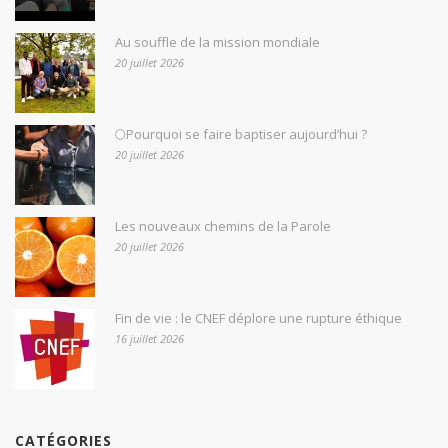
Au souffle de la mission mondiale
20 juillet 2026
🌕Pourquoi se faire baptiser aujourd’hui ?
20 juillet 2026
Les nouveaux chemins de la Parole
20 juillet 2026
Fin de vie : le CNEF déplore une rupture éthique
16 juillet 2026
CATÉGORIES