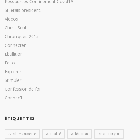
Ressources Confinement Covid19
Si jétais président…
Vidéos
Christ Seul
Chroniques 2015
Connecter
Ebullition
Edito
Explorer
Stimuler
Confession de foi
ConnecT
ÉTIQUETTES
A Bible Ouverte
Actualité
Addiction
BIOETHIQUE