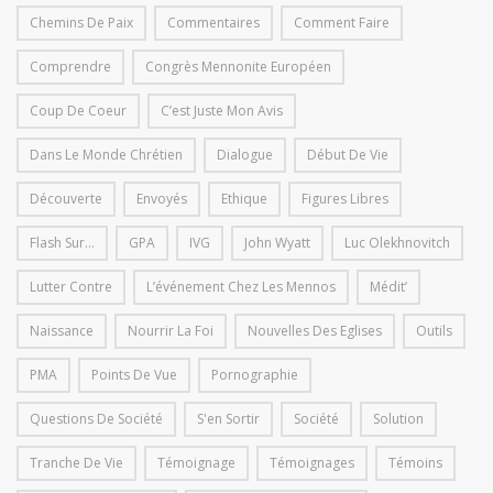
Chemins De Paix
Commentaires
Comment Faire
Comprendre
Congrès Mennonite Européen
Coup De Coeur
C’est Juste Mon Avis
Dans Le Monde Chrétien
Dialogue
Début De Vie
Découverte
Envoyés
Ethique
Figures Libres
Flash Sur...
GPA
IVG
John Wyatt
Luc Olekhnovitch
Lutter Contre
L’événement Chez Les Mennos
Médit’
Naissance
Nourrir La Foi
Nouvelles Des Eglises
Outils
PMA
Points De Vue
Pornographie
Questions De Société
S'en Sortir
Société
Solution
Tranche De Vie
Témoignage
Témoignages
Témoins