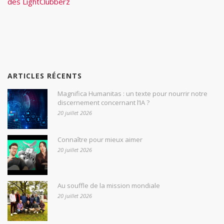
des LightClubberz
ARTICLES RÉCENTS
Magnifica Humanitas : un texte pour nourrir notre
discernement concernant l’IA ?
20 juillet 2026
Connaître pour mieux aimer
20 juillet 2026
Au souffle de la mission mondiale
20 juillet 2026