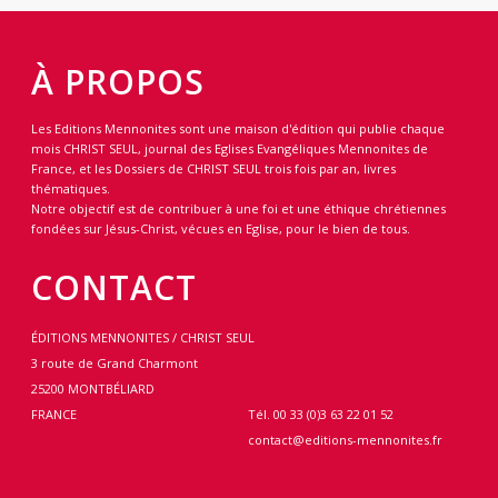
À PROPOS
Les Editions Mennonites sont une maison d'édition qui publie chaque
mois CHRIST SEUL, journal des Eglises Evangéliques Mennonites de
France, et les Dossiers de CHRIST SEUL trois fois par an, livres
thématiques.
Notre objectif est de contribuer à une foi et une éthique chrétiennes
fondées sur Jésus-Christ, vécues en Eglise, pour le bien de tous.
CONTACT
ÉDITIONS MENNONITES / CHRIST SEUL
3 route de Grand Charmont
25200 MONTBÉLIARD
FRANCE
Tél. 00 33 (0)3 63 22 01 52
contact@editions-mennonites.fr