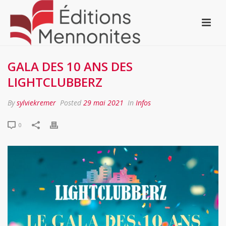
GALA DES 10 ANS DES
LIGHTCLUBBERZ
By
sylviekremer
Posted
29 mai 2021
In
Infos
0