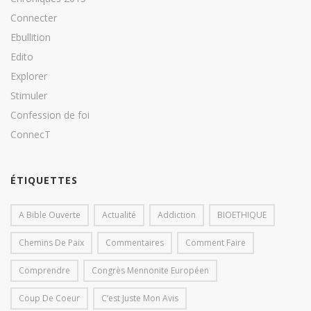
Connecter
Ebullition
Edito
Explorer
Stimuler
Confession de foi
ConnecT
ÉTIQUETTES
A Bible Ouverte
Actualité
Addiction
BIOETHIQUE
Chemins De Paix
Commentaires
Comment Faire
Comprendre
Congrès Mennonite Européen
Coup De Coeur
C’est Juste Mon Avis