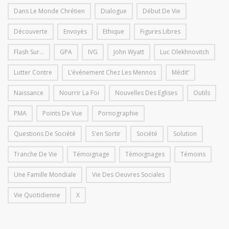
Dans Le Monde Chrétien
Dialogue
Début De Vie
Découverte
Envoyés
Ethique
Figures Libres
Flash Sur...
GPA
IVG
John Wyatt
Luc Olekhnovitch
Lutter Contre
L’événement Chez Les Mennos
Médit’
Naissance
Nourrir La Foi
Nouvelles Des Eglises
Outils
PMA
Points De Vue
Pornographie
Questions De Société
S'en Sortir
Société
Solution
Tranche De Vie
Témoignage
Témoignages
Témoins
Une Famille Mondiale
Vie Des Oeuvres Sociales
Vie Quotidienne
X