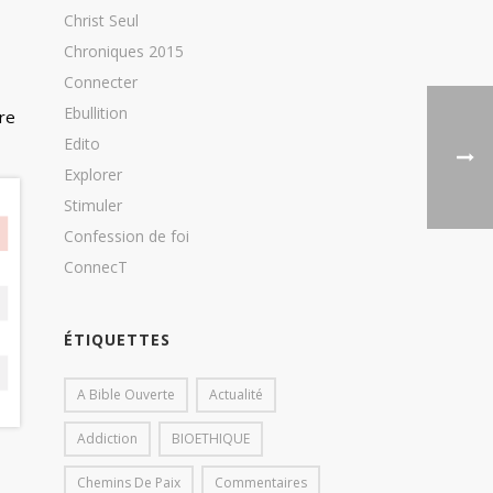
Christ Seul
Chroniques 2015
Connecter
Ebullition
ire
Edito
Explorer
Stimuler
Confession de foi
ConnecT
ÉTIQUETTES
A Bible Ouverte
Actualité
Addiction
BIOETHIQUE
Chemins De Paix
Commentaires