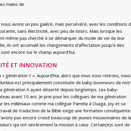
les mains de
 nous avons un peu galéré, mais persévéré, avec les conditions 
rante, sans électricité, avec peu de loisirs. Mais lorsque les
 n’ont même pas cherché à se démarquer du mode de vie de leur
uée, ils ont accumulé les changements d’affectation jusqu’à des
 sont encore sur le champ aujourd’hui.
ITÉ ET INNOVATION
a « génération Y ». Aujourd’hui, alors que nous nous retirons, nous
 Burkina est principalement constituée de baby-boomeurs de not
, la génération X ayant déserté depuis longtemps. Les baby-
eau avant 10 ans. Je prie pour les collègues de ma génération
our les milléniaux comme ma collègue Pamela à Ouaga, Joy et sa
avail de traduction de la Bible exige une formation conséquente
n’avons pas encore croisé beaucoup de jeunes missionnaires de l
ieurs qui ont sincèrement la mission à cœur. Certain(e)s sont de