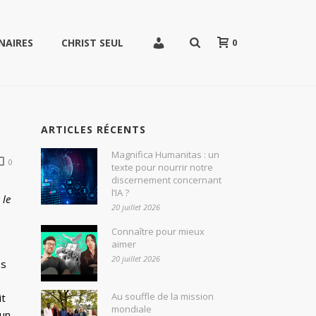
0
NAIRES
CHRIST SEUL
ARTICLES RÉCENTS
Magnifica Humanitas : un
0
texte pour nourrir notre
discernement concernant
l’IA ?
 le
20 juillet 2026
Connaître pour mieux
aimer
20 juillet 2026
es
Au souffle de la mission
it
mondiale
mun