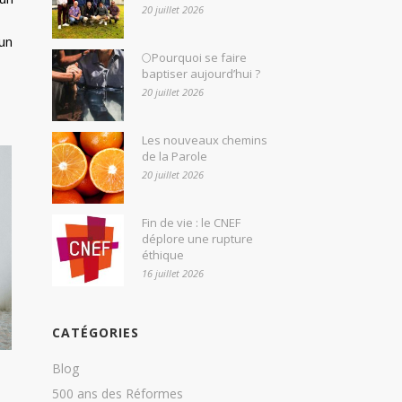
20 juillet 2026
 un
🌕Pourquoi se faire
baptiser aujourd’hui ?
20 juillet 2026
Les nouveaux chemins
de la Parole
20 juillet 2026
Fin de vie : le CNEF
déplore une rupture
éthique
16 juillet 2026
CATÉGORIES
Blog
500 ans des Réformes