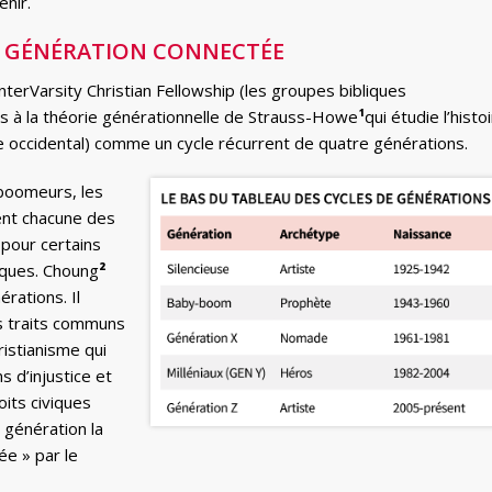
enir.
NE GÉNÉRATION CONNECTÉE
erVarsity Christian Fellowship (les groupes bibliques
és à la théorie générationnelle de Strauss-Howe
¹
qui étudie l’histo
de occidental) comme un cycle récurrent de quatre générations.
-boomeurs, les
ent chacune des
 pour certains
iques. Choung
²
rations. Il
s traits communs
hristianisme qui
s d’injustice et
its civiques
a génération la
ée » par le