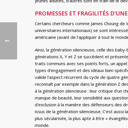
jeunes adultes, d’autres sont en train de le dev
PROMESSES ET FRAGILITÉS D’U
Certains chercheurs comme James Choung de Int
universitaires internationaux) se sont intéress
américaine (avant de l’appliquer à tout le mon
Ainsi, la génération silencieuse, celle des baby
générations X, Y et Z se succèdent et présent
traits communs avec ses points forts, un appel
types d’engagement et des idéaux bien spécif
valide l’aspect récurrent du cycle de quatre géné
reconnaît par exemple dans la génération Z de
à la génération silencieuse : leur critique d’un c
manque de beauté, leur sensibilité aux question
d’exclusion à la manière des défenseurs des dro
issus de la génération silencieuse. C’est aussi l
plus sécularisée, la plus apte à être « évangélis
monde.