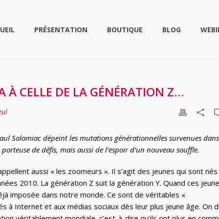
UEIL
PRÉSENTATION
BOUTIQUE
BLOG
WEBI
PA À CELLE DE LA GÉNÉRATION Z…
eul
aul Solomiac dépeint les mutations générationnelles survenues dans
porteuse de défis, mais aussi de l’espoir d’un nouveau souffle.
ppellent aussi « les zoomeurs ». Il s’agit des jeunes qui sont nés
nnées 2010. La génération Z suit la génération Y. Quand ces jeun
déjà imposée dans notre monde. Ce sont de véritables «
s à Internet et aux médias sociaux dès leur plus jeune âge. On d
tion véritablement mondiale, c’est-à-dire qu’ils ont plus en com