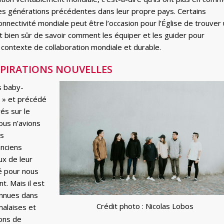
les générations précédentes dans leur propre pays. Certains
onnectivité mondiale peut être l’occasion pour l’Église de trouver
t bien sûr de savoir comment les équiper et les guider pour
 contexte de collaboration mondiale et durable.
SPIRATIONS NOUVELLES
s baby-
e » et précédé
és sur le
ous n’avions
es
anciens
ux de leur
é pour nous
. Mais il est
onnues dans
Crédit photo : Nicolas Lobos
alaises et
ions de