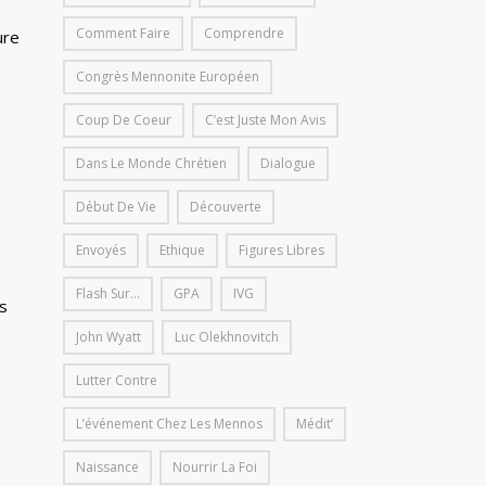
Comment Faire
Comprendre
ure
Congrès Mennonite Européen
Coup De Coeur
C’est Juste Mon Avis
Dans Le Monde Chrétien
Dialogue
Début De Vie
Découverte
Envoyés
Ethique
Figures Libres
Flash Sur...
GPA
IVG
s
John Wyatt
Luc Olekhnovitch
Lutter Contre
L’événement Chez Les Mennos
Médit’
Naissance
Nourrir La Foi