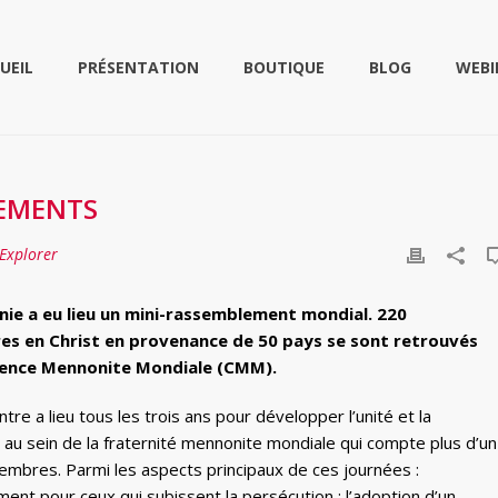
UEIL
PRÉSENTATION
BOUTIQUE
BLOG
WEBI
GEMENTS
Explorer
nie a eu lieu un mini-rassemblement mondial. 220
res en Christ en provenance de 50 pays se sont retrouvés
érence Mennonite Mondiale (CMM).
tre a lieu tous les trois ans pour développer l’unité et la
 au sein de la fraternité mennonite mondiale qui compte plus d’un
membres. Parmi les aspects principaux de ces journées :
ent pour ceux qui subissent la persécution ; l’adoption d’un