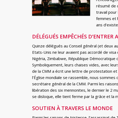
résumé de c
travail pour 
femmes et h
ans d’exist
DÉLÉGUÉS EMPÊCHÉS D’ENTRER 
Quinze délégués au Conseil général (et deux au
Etats-Unis ne leur avaient pas accordé de visa 
Nigéria, Zimbabwe, République Démocratique d
Symboliquement, leurs chaises vides, avec leu
de la CMM a écrit une lettre de protestation e
l’Église mondiale se rassemble, nous sommes dan
secrétaire général de la CMM. Parmi les raisons
libération des six mennonites, le dernier le 2
se disloque, elle tient ferme par la grâce et la
SOUTIEN À TRAVERS LE MONDE
Parmi les raisons de tristesse, l’assassinat de