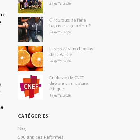
20 juillet 2026
tre
🌕Pourquoi se faire
0
baptiser aujourd’hui ?
20 juillet 2026
Les nouveaux chemins
de la Parole
20 juillet 2026
Fin de vie : le CNEF
déplore une rupture
d
éthique
,
16 juillet 2026
ne
CATÉGORIES
Blog
500 ans des Réformes