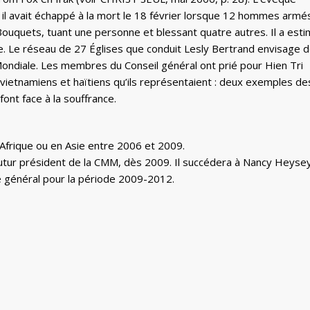
t il avait échappé à la mort le 18 février lorsque 12 hommes armé
Bouquets, tuant une personne et blessant quatre autres. Il a est
ue. Le réseau de 27 Églises que conduit Lesly Bertrand envisage 
ndiale. Les membres du Conseil général ont prié pour Hien Tri
 vietnamiens et haïtiens qu’ils représentaient : deux exemples de
font face à la souffrance.
Afrique ou en Asie entre 2006 et 2009.
tur président de la CMM, dès 2009. Il succédera à Nancy Heysey
e général pour la période 2009-2012.