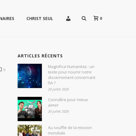
0
NAIRES
CHRIST SEUL
ARTICLES RÉCENTS
Magnifica Humanitas : un
0
texte pour nourrir notre
discernement concernant
l’IA ?
20 juillet 2026
Connaître pour mieux
aimer
20 juillet 2026
Au souffle de la mission
mondiale