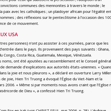
onvictions communes des mennonites à travers le monde ; le
la paix avec les catholiques ; un plaidoyer africain pour l’égalité en
ommes ; des réflexions sur le pentecôtisme à l’occasion des 10
ence de ce mouvement.
AUX USA
tres personnes) n’ont pu assister à ces journées, parce que les
d’entrée dans le pays. Ils provenaient des pays suivants : Ghana,
u Congo, Costa Rica, Guatemala, Mexique, Vénézuela.
rs noms, ont été ajoutées au rassemblement et le Conseil général
t de demande d’explications aux autorités états-uniennes. « Quan
s la joie et nous pleurons », a déclaré en ouverture Larry Miller
 de joie, Hien Tri Truong a évoqué l’Église du Viet-Nam et la
 mars 2006. « Même si par moments nous avons craint que l’Eglise 
 miséricorde de Dieu », a confessé Hien Tri Truong.
 Tom Fox en Irak (voir CHRIST SEUL, mai 2006, p. 28). L’évêque