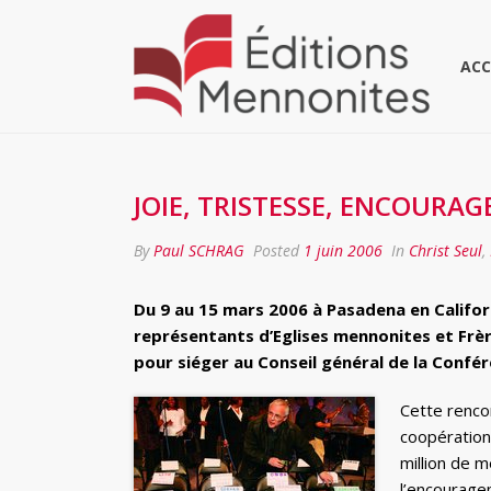
ACC
JOIE, TRISTESSE, ENCOURA
By
Paul SCHRAG
Posted
1 juin 2006
In
Christ Seul
,
Du 9 au 15 mars 2006 à Pasadena en Califor
représentants d’Eglises mennonites et Frè
pour siéger au Conseil général de la Conf
Cette rencon
coopération
million de 
l’encouragem