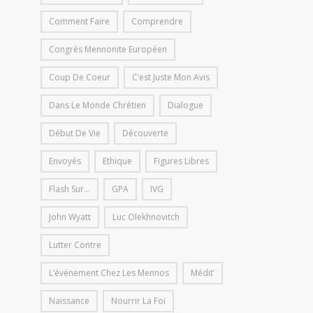
Comment Faire
Comprendre
Congrès Mennonite Européen
Coup De Coeur
C’est Juste Mon Avis
Dans Le Monde Chrétien
Dialogue
Début De Vie
Découverte
Envoyés
Ethique
Figures Libres
Flash Sur...
GPA
IVG
John Wyatt
Luc Olekhnovitch
Lutter Contre
L’événement Chez Les Mennos
Médit’
Naissance
Nourrir La Foi