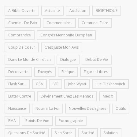
A Bible Ouverte
Actualité
Addiction
BIOETHIQUE
Chemins De Paix
Commentaires
Comment Faire
Comprendre
Congrès Mennonite Européen
Coup De Coeur
C’est Juste Mon Avis
Dans Le Monde Chrétien
Dialogue
Début De Vie
Découverte
Envoyés
Ethique
Figures Libres
Flash Sur...
GPA
IVG
John Wyatt
Luc Olekhnovitch
Lutter Contre
L’événement Chez Les Mennos
Médit’
Naissance
Nourrir La Foi
Nouvelles Des Eglises
Outils
PMA
Points De Vue
Pornographie
Questions De Société
S'en Sortir
Société
Solution