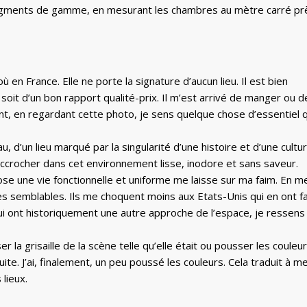
ts segments de gamme, en mesurant les chambres au mètre carré pr
 en France. Elle ne porte la signature d’aucun lieu. Il est bien
l soit d’un bon rapport qualité-prix. Il m’est arrivé de manger ou d
nt, en regardant cette photo, je sens quelque chose d’essentiel q
u, d’un lieu marqué par la singularité d’une histoire et d’une cultur
accrocher dans cet environnement lisse, inodore et sans saveur.
e une vie fonctionnelle et uniforme me laisse sur ma faim. En m
s semblables. Ils me choquent moins aux Etats-Unis qui en ont fa
i ont historiquement une autre approche de l’espace, je ressens
er la grisaille de la scène telle qu’elle était ou pousser les couleur
duite. J’ai, finalement, un peu poussé les couleurs. Cela traduit à m
 lieux.