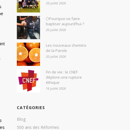
20 juillet 2026
s
ne
🌕Pourquoi se faire
baptiser aujourd’hui ?
20 juillet 2026
int
Les nouveaux chemins
de la Parole
20 juillet 2026
.
e
Fin de vie : le CNEF
déplore une rupture
éthique
16 juillet 2026
,
CATÉGORIES
Blog
s
les
500 ans des Réformes