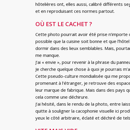
hôtelières ont, elles aussi, calibré différen
et en reproduisant ces normes partout.
OÙ EST LE CACHET ?
Cette photo pourrait avoir été prise n’importe où
possible que la cuisine soit bonne et que l’hôte
dormir dans des lieux semblables. Mais, pourta
me manque.
J’ai « envie », pour revenir à la phrase du pannea
Je cherche quelque chose à quoi je pourrais m’
Cette pseudo-culture mondialisée qui me propos
promenant à l’étranger, je retrouve des espace
leur marque de fabrique. Mais dans des pays qu
cela comme une déchirure.
J’ai hésité, dans le rendu de la photo, entre laiss
quitte à souligner la cacophonie visuelle ici pro
yeux le côté arbitraire, éclaté et déchiré de tels