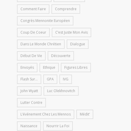
Comment Faire
Comprendre
Congrès Mennonite Européen
Coup De Coeur
C’est Juste Mon Avis
Dans Le Monde Chrétien
Dialogue
Début De Vie
Découverte
Envoyés
Ethique
Figures Libres
Flash Sur...
GPA
IVG
John Wyatt
Luc Olekhnovitch
Lutter Contre
L’événement Chez Les Mennos
Médit’
Naissance
Nourrir La Foi