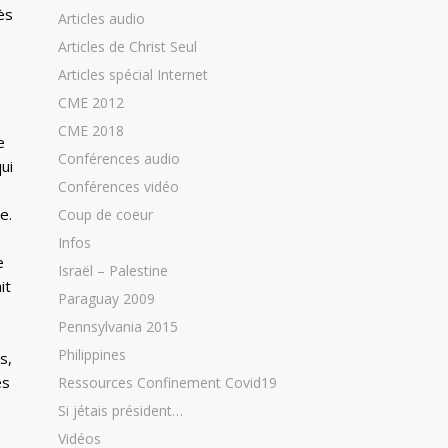
ès
Articles audio
Articles de Christ Seul
Articles spécial Internet
CME 2012
CME 2018
e
Conférences audio
ui
Conférences vidéo
e.
Coup de coeur
Infos
e
Israël – Palestine
it
Paraguay 2009
Pennsylvania 2015
Philippines
s,
es
Ressources Confinement Covid19
Si jétais président…
Vidéos