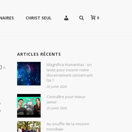
0
NAIRES
CHRIST SEUL
ARTICLES RÉCENTS
Magnifica Humanitas : un
0
texte pour nourrir notre
discernement concernant
l’IA ?
20 juillet 2026
Connaître pour mieux
aimer
e
20 juillet 2026
»
i
Au souffle de la mission
mondiale