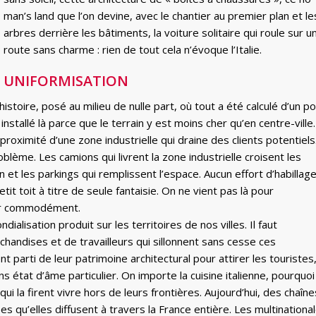
man’s land que l’on devine, avec le chantier au premier plan et le
arbres derrière les bâtiments, la voiture solitaire qui roule sur u
route sans charme : rien de tout cela n’évoque l’Italie.
UNIFORMISATION
stoire, posé au milieu de nulle part, où tout a été calculé d’un po
nstallé là parce que le terrain y est moins cher qu’en centre-ville.
proximité d’une zone industrielle qui draine des clients potentiels
oblème. Les camions qui livrent la zone industrielle croisent les
on et les parkings qui remplissent l’espace. Aucun effort d’habillag
tit toit à titre de seule fantaisie. On ne vient pas là pour
mir commodément.
ialisation produit sur les territoires de nos villes. Il faut
andises et de travailleurs qui sillonnent sans cesse ces
nt parti de leur patrimoine architectural pour attirer les touristes
ns état d’âme particulier. On importe la cuisine italienne, pourquoi
qui la firent vivre hors de leurs frontières. Aujourd’hui, des chaîne
es qu’elles diffusent à travers la France entière. Les multinationa