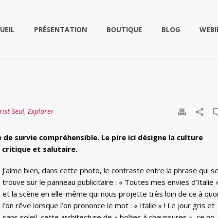
UEIL
PRÉSENTATION
BOUTIQUE
BLOG
WEBI
rist Seul
,
Explorer
ie de survie compréhensible. Le pire ici désigne la culture
critique et salutaire.
J’aime bien, dans cette photo, le contraste entre la phrase qui s
trouve sur le panneau publicitaire : « Toutes mes envies d’Italie 
et la scène en elle-même qui nous projette très loin de ce à quo
l’on rêve lorsque l’on prononce le mot : « Italie » ! Le jour gris et
sans soleil, cette architecture de « boîtes à chaussures », ce no