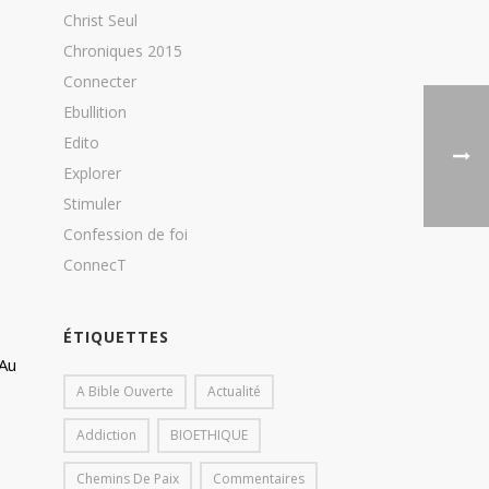
Christ Seul
Chroniques 2015
Connecter
Ebullition
Edito
Explorer
Stimuler
Confession de foi
ConnecT
ÉTIQUETTES
 Au
A Bible Ouverte
Actualité
Addiction
BIOETHIQUE
Chemins De Paix
Commentaires