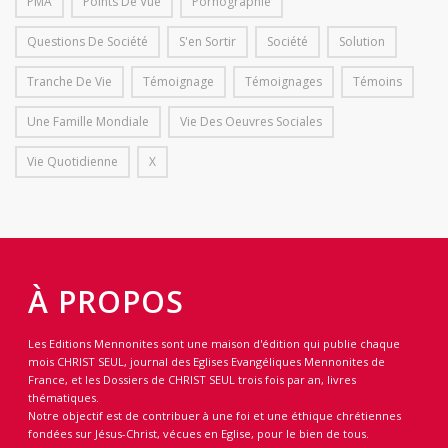
PMA
Points De Vue
Pornographie
Questions De Société
S'en Sortir
Société
Solution
Tranche De Vie
Témoignage
Témoignages
Témoins
Une Famille Mondiale
Vie Des Oeuvres Sociales
Vie Quotidienne
X
À PROPOS
Les Editions Mennonites sont une maison d'édition qui publie chaque
mois CHRIST SEUL, journal des Eglises Evangéliques Mennonites de
France, et les Dossiers de CHRIST SEUL trois fois par an, livres
thématiques.
Notre objectif est de contribuer à une foi et une éthique chrétiennes
fondées sur Jésus-Christ, vécues en Eglise, pour le bien de tous.