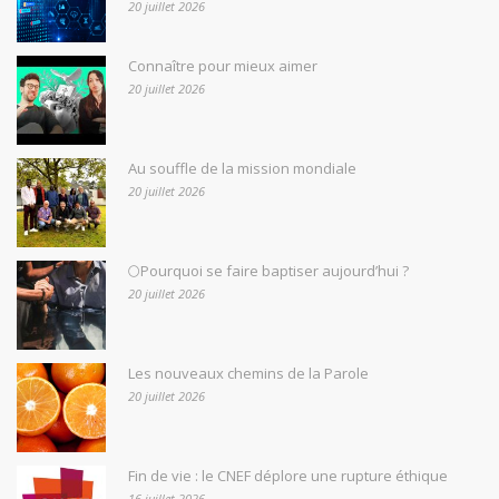
20 juillet 2026
Connaître pour mieux aimer
20 juillet 2026
Au souffle de la mission mondiale
20 juillet 2026
🌕Pourquoi se faire baptiser aujourd’hui ?
20 juillet 2026
Les nouveaux chemins de la Parole
20 juillet 2026
Fin de vie : le CNEF déplore une rupture éthique
16 juillet 2026