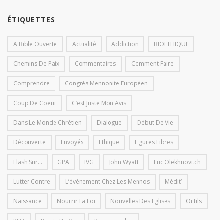
ÉTIQUETTES
A Bible Ouverte
Actualité
Addiction
BIOETHIQUE
Chemins De Paix
Commentaires
Comment Faire
Comprendre
Congrès Mennonite Européen
Coup De Coeur
C’est Juste Mon Avis
Dans Le Monde Chrétien
Dialogue
Début De Vie
Découverte
Envoyés
Ethique
Figures Libres
Flash Sur...
GPA
IVG
John Wyatt
Luc Olekhnovitch
Lutter Contre
L’événement Chez Les Mennos
Médit’
Naissance
Nourrir La Foi
Nouvelles Des Eglises
Outils