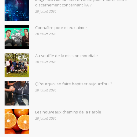
discernement concernant l’IA ?
20 juillet 2026
Connaître pour mieux aimer
20 juillet 2026
Au souffle de la mission mondiale
20 juillet 2026
🌕Pourquoi se faire baptiser aujourd’hui ?
20 juillet 2026
Les nouveaux chemins de la Parole
20 juillet 2026