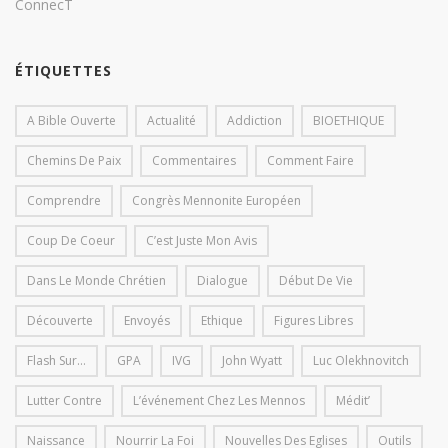
ConnecT
ÉTIQUETTES
A Bible Ouverte
Actualité
Addiction
BIOETHIQUE
Chemins De Paix
Commentaires
Comment Faire
Comprendre
Congrès Mennonite Européen
Coup De Coeur
C’est Juste Mon Avis
Dans Le Monde Chrétien
Dialogue
Début De Vie
Découverte
Envoyés
Ethique
Figures Libres
Flash Sur...
GPA
IVG
John Wyatt
Luc Olekhnovitch
Lutter Contre
L’événement Chez Les Mennos
Médit’
Naissance
Nourrir La Foi
Nouvelles Des Eglises
Outils