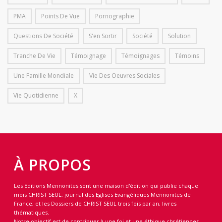
PMA
Points De Vue
Pornographie
Questions De Société
S'en Sortir
Société
Solution
Tranche De Vie
Témoignage
Témoignages
Témoins
Une Famille Mondiale
Vie Des Oeuvres Sociales
Vie Quotidienne
X
À PROPOS
Les Editions Mennonites sont une maison d'édition qui publie chaque
mois CHRIST SEUL, journal des Eglises Evangéliques Mennonites de
France, et les Dossiers de CHRIST SEUL trois fois par an, livres
thématiques.
Notre objectif est de contribuer à une foi et une éthique chrétiennes