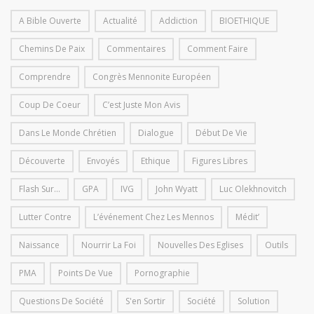
A Bible Ouverte
Actualité
Addiction
BIOETHIQUE
Chemins De Paix
Commentaires
Comment Faire
Comprendre
Congrès Mennonite Européen
Coup De Coeur
C’est Juste Mon Avis
Dans Le Monde Chrétien
Dialogue
Début De Vie
Découverte
Envoyés
Ethique
Figures Libres
Flash Sur...
GPA
IVG
John Wyatt
Luc Olekhnovitch
Lutter Contre
L’événement Chez Les Mennos
Médit’
Naissance
Nourrir La Foi
Nouvelles Des Eglises
Outils
PMA
Points De Vue
Pornographie
Questions De Société
S'en Sortir
Société
Solution