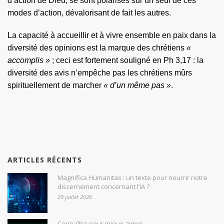
d’action de Dieu, se sont polarisés sur un seul de ces
modes d’action, dévalorisant de fait les autres.
La capacité à accueillir et à vivre ensemble en paix dans la
diversité des opinions est la marque des chrétiens
«
accomplis »
; ceci est fortement souligné en Ph 3,17 : la
diversité des avis n’empêche pas les chrétiens mûrs
spirituellement de marcher
« d’un même pas »
.
ARTICLES RÉCENTS
Magnifica Humanitas : un texte pour nourrir notre
discernement concernant l’IA ?
20 juillet 2026
Connaître pour mieux aimer