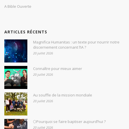
A Bible Ouverte
ARTICLES RÉCENTS
Magnifica Humanitas : un texte pour nourrir notre
discernement concernant l’IA ?
20 juillet 2026
Connaître pour mieux aimer
20 juillet 2026
Au souffle de la mission mondiale
20 juillet 2026
🌕Pourquoi se faire baptiser aujourd’hui ?
20 juillet 2026