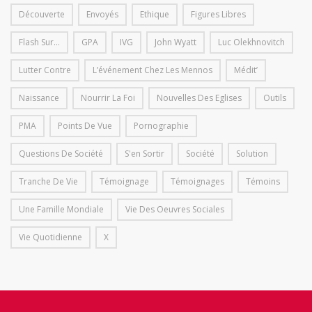
Découverte
Envoyés
Ethique
Figures Libres
Flash Sur...
GPA
IVG
John Wyatt
Luc Olekhnovitch
Lutter Contre
L’événement Chez Les Mennos
Médit’
Naissance
Nourrir La Foi
Nouvelles Des Eglises
Outils
PMA
Points De Vue
Pornographie
Questions De Société
S'en Sortir
Société
Solution
Tranche De Vie
Témoignage
Témoignages
Témoins
Une Famille Mondiale
Vie Des Oeuvres Sociales
Vie Quotidienne
X