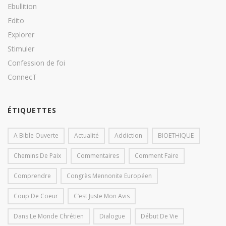
Ebullition
Edito
Explorer
Stimuler
Confession de foi
ConnecT
ÉTIQUETTES
A Bible Ouverte
Actualité
Addiction
BIOETHIQUE
Chemins De Paix
Commentaires
Comment Faire
Comprendre
Congrès Mennonite Européen
Coup De Coeur
C’est Juste Mon Avis
Dans Le Monde Chrétien
Dialogue
Début De Vie