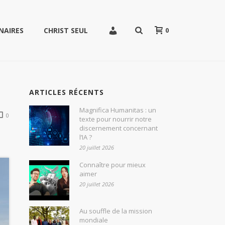
0
NAIRES
CHRIST SEUL
ARTICLES RÉCENTS
Magnifica Humanitas : un
0
texte pour nourrir notre
discernement concernant
l’IA ?
20 juillet 2026
Connaître pour mieux
aimer
20 juillet 2026
Au souffle de la mission
mondiale