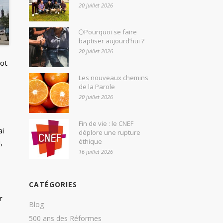
20 juillet 2026
🌕Pourquoi se faire
baptiser aujourd’hui ?
20 juillet 2026
not
Les nouveaux chemins
de la Parole
20 juillet 2026
Fin de vie : le CNEF
ai
déplore une rupture
éthique
,
16 juillet 2026
CATÉGORIES
r
Blog
500 ans des Réformes