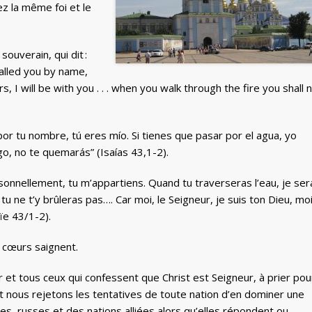
z la même foi et le
ouverain, qui dit :
called you by name,
I will be with you . . . when you walk through the fire you shall 
por tu nombre, tú eres mío. Si tienes que pasar por el agua, yo
go, no te quemarás” (Isaías 43,1-2).
personnellement, tu m’appartiens. Quand tu traverseras l’eau, je ser
tu ne t’y brûleras pas…. Car moi, le Seigneur, je suis ton Dieu, moi
aïe 43/1-2).
 cœurs saignent.
t tous ceux qui confessent que Christ est Seigneur, à prier pou
et nous rejetons les tentatives de toute nation d’en dominer une
es, russes et des nations alliées alors qu’elles répondent ou