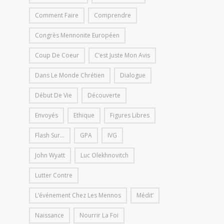
Comment Faire
Comprendre
Congrès Mennonite Européen
Coup De Coeur
C’est Juste Mon Avis
Dans Le Monde Chrétien
Dialogue
Début De Vie
Découverte
Envoyés
Ethique
Figures Libres
Flash Sur...
GPA
IVG
John Wyatt
Luc Olekhnovitch
Lutter Contre
L’événement Chez Les Mennos
Médit’
Naissance
Nourrir La Foi