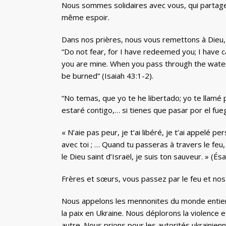
Nous sommes solidaires avec vous, qui partage
même espoir.
Dans nos prières, nous vous remettons à Dieu, s
“Do not fear, for I have redeemed you; I have 
you are mine. When you pass through the waters, 
be burned” (Isaiah 43:1-2).
“No temas, que yo te he libertado; yo te llamé 
estaré contigo,… si tienes que pasar por el fue
« N’aie pas peur, je t’ai libéré, je t’ai appelé 
avec toi ; … Quand tu passeras à travers le feu, 
le Dieu saint d’Israël, je suis ton sauveur. » (És
Frères et sœurs, vous passez par le feu et nos
Nous appelons les mennonites du monde entier e
la paix en Ukraine. Nous déplorons la violence 
autre. Nous prions pour les autorités ukrainienn