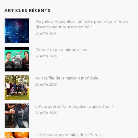
ARTICLES RÉCENTS
Magnifica Humanitas : un texte pour nourrir notre
discernement concernant l’IA ?
20 juillet 2026
Connaître pour mieux aimer
20 juillet 2026
Au souffle de la mission mondiale
20 juillet 2026
🌕Pourquoi se faire baptiser aujourd’hui ?
20 juillet 2026
Les nouveaux chemins de la Parole