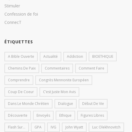
Stimuler
Confession de foi
ConnecT
ÉTIQUETTES
A Bible Ouverte
Actualité
Addiction
BIOETHIQUE
Chemins De Paix
Commentaires
Comment Faire
Comprendre
Congrès Mennonite Européen
Coup De Coeur
C’est Juste Mon Avis
Dans Le Monde Chrétien
Dialogue
Début De Vie
Découverte
Envoyés
Ethique
Figures Libres
Flash Sur...
GPA
IVG
John Wyatt
Luc Olekhnovitch