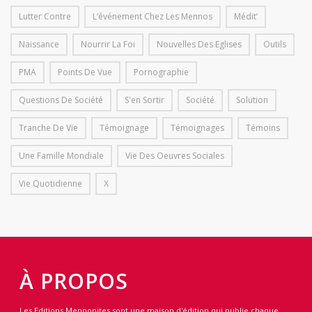
Lutter Contre
L’événement Chez Les Mennos
Médit’
Naissance
Nourrir La Foi
Nouvelles Des Eglises
Outils
PMA
Points De Vue
Pornographie
Questions De Société
S'en Sortir
Société
Solution
Tranche De Vie
Témoignage
Témoignages
Témoins
Une Famille Mondiale
Vie Des Oeuvres Sociales
Vie Quotidienne
X
À PROPOS
Les Editions Mennonites sont une maison d'édition qui publie chaque