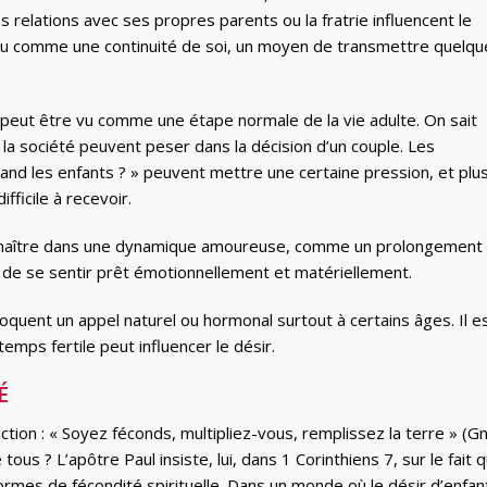
 relations avec ses propres parents ou la fratrie influencent le
erçu comme une continuité de soi, un moyen de transmettre quelqu
nts peut être vu comme une étape normale de la vie adulte. On sait
a société peuvent peser dans la décision d’un couple. Les
quand les enfants ? » peuvent mettre une certaine pression, et plus
fficile à recevoir.
peut naître dans une dynamique amoureuse, comme un prolongement
nt de se sentir prêt émotionnellement et matériellement.
voquent un appel naturel ou hormonal surtout à certains âges. Il e
emps fertile peut influencer le désir.
É
ion : « Soyez féconds, multipliez-vous, remplissez la terre » (G
tous ? L’apôtre Paul insiste, lui, dans 1 Corinthiens 7, sur le fait 
formes de fécondité spirituelle. Dans un monde où le désir d’enfan