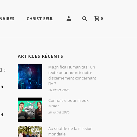
0
NAIRES
CHRIST SEUL
ARTICLES RÉCENTS
Magnifica Humanitas : un
0
texte pour nourrir notre
discernement concernant
l’IA ?
la
20 juillet 2026
Connaître pour mieux
aimer
20 juillet 2026
et
Au souffle de la mission
mondiale