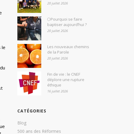
20 juillet 2026
e
🌕Pourquoi se faire
baptiser aujourd’hui ?
20 juillet 2026
Les nouveaux chemins
 le
de la Parole
20 juillet 2026
 du
Fin de vie : le CNEF
déplore une rupture
éthique
st
16 juillet 2026
CATÉGORIES
n
Blog
que
500 ans des Réformes
t