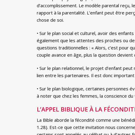
d’accomplissement. Le modèle parental reçu, les
rapport à la parentalité. L’enfant peut être p
chose de soi.
• Sur le plan social et culturel, avoir des enfa
également que les attentes des proches ou de l
questions traditionnelles : « Alors, c’est pour 
couple avance en âge, plus la question devient di
• Sur le plan relationnel, le projet d’enfant 
lien entre les partenaires. Il est donc importa
• Sur le plan biologique, certaines personnes é
à noter que chez les femmes, la conscience du t
L’APPEL BIBLIQUE À LA FÉCONDIT
La Bible aborde la fécondité comme une bénédict
1.28). Est-ce que cette invitation nous concerne 
certains sont appelés au célibat ou à d’autres 