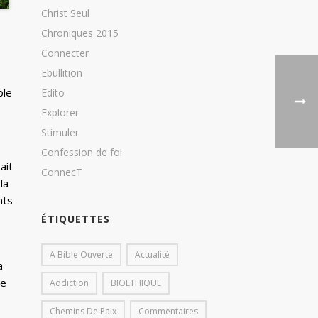
Christ Seul
Chroniques 2015
Connecter
Ebullition
ple
Edito
Explorer
Stimuler
Confession de foi
ait
ConnecT
la
nts
ÉTIQUETTES
A Bible Ouverte
Actualité
a
ue
Addiction
BIOETHIQUE
Chemins De Paix
Commentaires