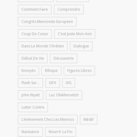
Comment Faire
Comprendre
Congrès Mennonite Européen
Coup De Coeur
C’est Juste Mon Avis
Dans Le Monde Chrétien
Dialogue
Début De Vie
Découverte
Envoyés
Ethique
Figures Libres
Flash Sur...
GPA
IVG
John Wyatt
Luc Olekhnovitch
Lutter Contre
L’événement Chez Les Mennos
Médit’
Naissance
Nourrir La Foi