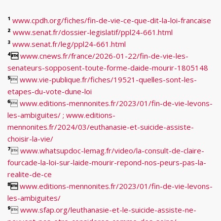
¹
www.cpdh.org/fiches/fin-de-vie-ce-que-dit-la-loi-francaise
²
www.senat.fr/dossier-legislatif/ppl24-661.html
³
www.senat.fr/leg/ppl24-661.html
⁴
www.cnews.fr/france/2026-01-22/fin-de-vie-les-
senateurs-sopposent-toute-forme-daide-mourir-1805148
⁵

www.vie-publique.fr/fiches/19521-quelles-sont-les-
etapes-du-vote-dune-loi
⁶

www.editions-mennonites.fr/2023/01/fin-de-vie-levons-
les-ambiguites/ ;
www.editions-
mennonites.fr/2024/03/euthanasie-et-suicide-assiste-
choisir-la-vie/
⁷

www.whatsupdoc-lemag.fr/video/la-consult-de-claire-
fourcade-la-loi-sur-laide-mourir-repond-nos-peurs-pas-la-
realite-de-ce
⁸
www.editions-mennonites.fr/2023/01/fin-de-vie-levons-
les-ambiguites/
⁹

www.sfap.org/leuthanasie-et-le-suicide-assiste-ne-