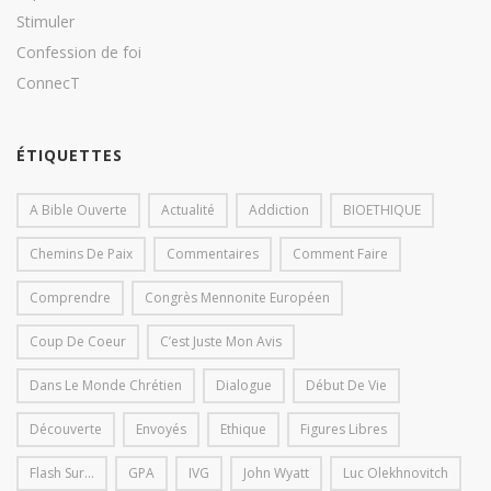
Stimuler
Confession de foi
ConnecT
ÉTIQUETTES
A Bible Ouverte
Actualité
Addiction
BIOETHIQUE
Chemins De Paix
Commentaires
Comment Faire
Comprendre
Congrès Mennonite Européen
Coup De Coeur
C’est Juste Mon Avis
Dans Le Monde Chrétien
Dialogue
Début De Vie
Découverte
Envoyés
Ethique
Figures Libres
Flash Sur...
GPA
IVG
John Wyatt
Luc Olekhnovitch