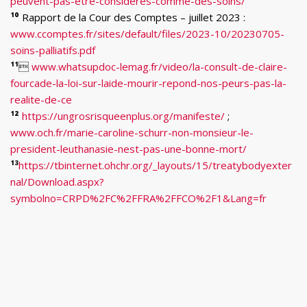
peuvent-pas-etre-consideres-comme-des-soins/
¹⁰
Rapport de la Cour des Comptes – juillet 2023 :
www.ccomptes.fr/sites/default/files/2023-10/20230705-
soins-palliatifs.pdf
¹¹

www.whatsupdoc-lemag.fr/video/la-consult-de-claire-
fourcade-la-loi-sur-laide-mourir-repond-nos-peurs-pas-la-
realite-de-ce
¹²
https://ungrosrisqueenplus.org/manifeste/
;
www.och.fr/marie-caroline-schurr-non-monsieur-le-
president-leuthanasie-nest-pas-une-bonne-mort/
¹³
https://tbinternet.ohchr.org/_layouts/15/treatybodyexter
nal/Download.aspx?
symbolno=CRPD%2FC%2FFRA%2FFCO%2F1&Lang=fr