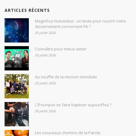
ARTICLES RÉCENTS
Magnifica Humanitas : un texte pour nourrir notre
discernement concernant l’IA ?
20 juillet 2026
Connaître pour mieux aimer
20 juillet 2026
Au souffle de la mission mondiale
20 juillet 2026
🌕Pourquoi se faire baptiser aujourd’hui ?
20 juillet 2026
Les nouveaux chemins de la Parole