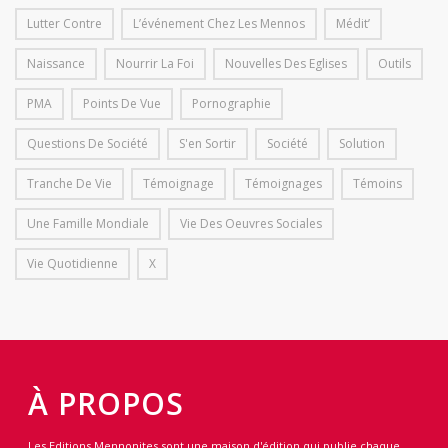
Lutter Contre
L’événement Chez Les Mennos
Médit’
Naissance
Nourrir La Foi
Nouvelles Des Eglises
Outils
PMA
Points De Vue
Pornographie
Questions De Société
S'en Sortir
Société
Solution
Tranche De Vie
Témoignage
Témoignages
Témoins
Une Famille Mondiale
Vie Des Oeuvres Sociales
Vie Quotidienne
X
À PROPOS
Les Editions Mennonites sont une maison d'édition qui publie chaque