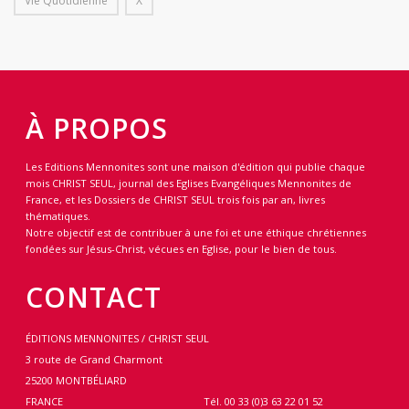
Vie Quotidienne
X
À PROPOS
Les Editions Mennonites sont une maison d'édition qui publie chaque
mois CHRIST SEUL, journal des Eglises Evangéliques Mennonites de
France, et les Dossiers de CHRIST SEUL trois fois par an, livres
thématiques.
Notre objectif est de contribuer à une foi et une éthique chrétiennes
fondées sur Jésus-Christ, vécues en Eglise, pour le bien de tous.
CONTACT
ÉDITIONS MENNONITES / CHRIST SEUL
3 route de Grand Charmont
25200 MONTBÉLIARD
FRANCE
Tél. 00 33 (0)3 63 22 01 52