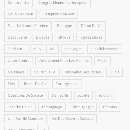
Comprendre
Congrès Mennonite Européen
Coup De Coeur
C’est Juste Mon Avis
Dans Le Monde Chrétien
Dialogue
Début De Vie
Découverte
Envoyés
Ethique
Figures Libres
Flash Sur...
GPA
IVG
John Wyatt
Luc Olekhnovitch
Lutter Contre
L’événement Chez Les Mennos
Médit’
Naissance
Nourrir La Foi
Nouvelles Des Eglises
Outils
PMA
Points De Vue
Pornographie
Questions De Société
S'en Sortir
Société
Solution
Tranche De Vie
Témoignage
Témoignages
Témoins
Une Famille Mondiale
Vie Des Oeuvres Sociales