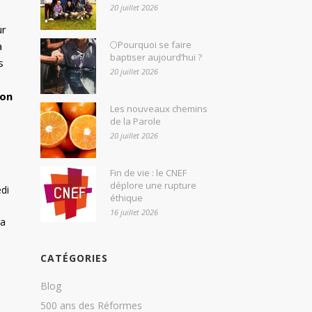
20 juillet 2026
ur
🌕Pourquoi se faire
a
baptiser aujourd’hui ?
s
20 juillet 2026
ron
Les nouveaux chemins
de la Parole
20 juillet 2026
Fin de vie : le CNEF
déplore une rupture
di
éthique
16 juillet 2026
ra
CATÉGORIES
Blog
500 ans des Réformes