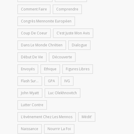
Comment Faire
Comprendre
Congrès Mennonite Européen
Coup De Coeur
C’est Juste Mon Avis
Dans Le Monde Chrétien
Dialogue
Début De Vie
Découverte
Envoyés
Ethique
Figures Libres
Flash Sur...
GPA
IVG
John Wyatt
Luc Olekhnovitch
Lutter Contre
L’événement Chez Les Mennos
Médit’
Naissance
Nourrir La Foi