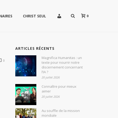
0
NAIRES
CHRIST SEUL
ARTICLES RÉCENTS
Magnifica Humanitas : un
0
texte pour nourrir notre
discernement concernant
l’IA ?
20 juillet 2026
Connaître pour mieux
aimer
20 juillet 2026
Au souffle de la mission
mondiale