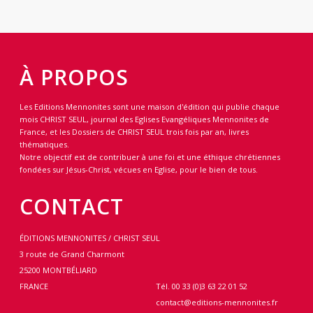
À PROPOS
Les Editions Mennonites sont une maison d'édition qui publie chaque
mois CHRIST SEUL, journal des Eglises Evangéliques Mennonites de
France, et les Dossiers de CHRIST SEUL trois fois par an, livres
thématiques.
Notre objectif est de contribuer à une foi et une éthique chrétiennes
fondées sur Jésus-Christ, vécues en Eglise, pour le bien de tous.
CONTACT
ÉDITIONS MENNONITES / CHRIST SEUL
3 route de Grand Charmont
25200 MONTBÉLIARD
FRANCE
Tél. 00 33 (0)3 63 22 01 52
contact@editions-mennonites.fr