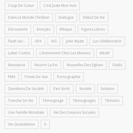
Coup De Coeur
C’est Juste Mon Avis
Dans Le Monde Chrétien
Dialogue
Début De Vie
Découverte
Envoyés
Ethique
Figures Libres
Flash Sur...
GPA
IVG
John Wyatt
Luc Olekhnovitch
Lutter Contre
L’événement Chez Les Mennos
Médit’
Naissance
Nourrir La Foi
Nouvelles Des Eglises
Outils
PMA
Points De Vue
Pornographie
Questions De Société
S'en Sortir
Société
Solution
Tranche De Vie
Témoignage
Témoignages
Témoins
Une Famille Mondiale
Vie Des Oeuvres Sociales
Vie Quotidienne
X