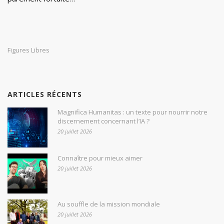
Figures Libres
ARTICLES RÉCENTS
Magnifica Humanitas : un texte pour nourrir notre
discernement concernant l’IA ?
20 juillet 2026
Connaître pour mieux aimer
20 juillet 2026
Au souffle de la mission mondiale
20 juillet 2026