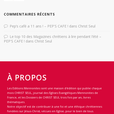
COMMENTAIRES RÉCENTS
Pep’s café a 11 ans ! – PEP'S CAFE !
dans
Christ Seul
Le top 10 des Magazines chrétiens à lire pendant l’été –
PEP'S CAFE !
dans
Christ Seul
À PROPOS
Les Editions Mennonites sont une maison d'édition qui publie chaque
mois CHRIST SEUL, journal des Eglises Evangéliques Mennonites de
France, et les Dossiers de CHRIST SEUL trois fois par an, livres
thématiques.
Notre objectif est de contribuer à une foi et une éthique chrétiennes
fondées sur Jésus-Christ, vécues en Eglise, pour le bien de tous.