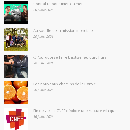
Connaître pour mieux aimer
20 juillet 2026
Au souffle de la mission mondiale
20 juillet 2026
🌕Pourquoi se faire baptiser aujourd’hui ?
20 juillet 2026
Les nouveaux chemins de la Parole
20 juillet 2026
Fin de vie : le CNEF déplore une rupture éthique
16 juillet 2026