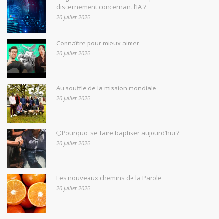
discernement concernant l’IA ?
20 juillet 2026
Connaître pour mieux aimer
20 juillet 2026
Au souffle de la mission mondiale
20 juillet 2026
🌕Pourquoi se faire baptiser aujourd’hui ?
20 juillet 2026
Les nouveaux chemins de la Parole
20 juillet 2026