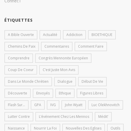
ConnecT
ÉTIQUETTES
A Bible Ouverte
Actualité
Addiction
BIOETHIQUE
Chemins De Paix
Commentaires
Comment Faire
Comprendre
Congrès Mennonite Européen
Coup De Coeur
C’est Juste Mon Avis
Dans Le Monde Chrétien
Dialogue
Début De Vie
Découverte
Envoyés
Ethique
Figures Libres
Flash Sur...
GPA
IVG
John Wyatt
Luc Olekhnovitch
Lutter Contre
L’événement Chez Les Mennos
Médit’
Naissance
Nourrir La Foi
Nouvelles Des Eglises
Outils