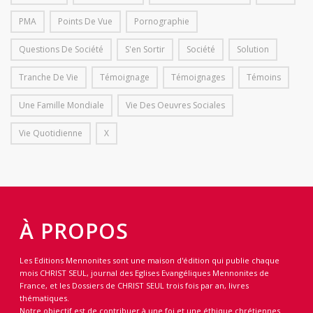
PMA
Points De Vue
Pornographie
Questions De Société
S'en Sortir
Société
Solution
Tranche De Vie
Témoignage
Témoignages
Témoins
Une Famille Mondiale
Vie Des Oeuvres Sociales
Vie Quotidienne
X
À PROPOS
Les Editions Mennonites sont une maison d'édition qui publie chaque
mois CHRIST SEUL, journal des Eglises Evangéliques Mennonites de
France, et les Dossiers de CHRIST SEUL trois fois par an, livres
thématiques.
Notre objectif est de contribuer à une foi et une éthique chrétiennes